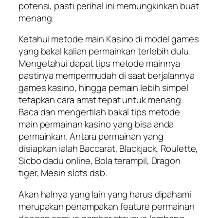
potensi, pasti perihal ini memungkinkan buat
menang.
Ketahui metode main Kasino di model games
yang bakal kalian permainkan terlebih dulu.
Mengetahui dapat tips metode mainnya
pastinya mempermudah di saat berjalannya
games kasino, hingga pemain lebih simpel
tetapkan cara amat tepat untuk menang.
Baca dan mengertilah bakal tips metode
main permainan kasino yang bisa anda
permainkan. Antara permainan yang
disiapkan ialah Baccarat, Blackjack, Roulette,
Sicbo dadu online, Bola terampil, Dragon
tiger, Mesin slots dsb.
Akan halnya yang lain yang harus dipahami
merupakan penampakan feature permainan