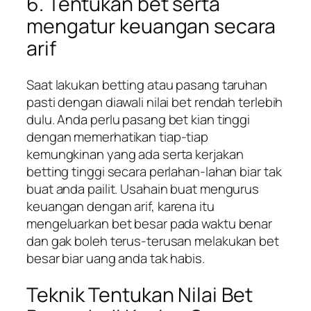
6. Tentukan bet serta
mengatur keuangan secara
arif
Saat lakukan betting atau pasang taruhan
pasti dengan diawali nilai bet rendah terlebih
dulu. Anda perlu pasang bet kian tinggi
dengan memerhatikan tiap-tiap
kemungkinan yang ada serta kerjakan
betting tinggi secara perlahan-lahan biar tak
buat anda pailit. Usahain buat mengurus
keuangan dengan arif, karena itu
mengeluarkan bet besar pada waktu benar
dan gak boleh terus-terusan melakukan bet
besar biar uang anda tak habis.
Teknik Tentukan Nilai Bet