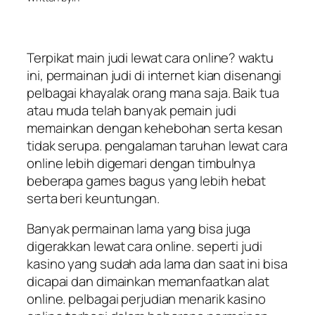
Terpikat main judi lewat cara online? waktu
ini, permainan judi di internet kian disenangi
pelbagai khayalak orang mana saja. Baik tua
atau muda telah banyak pemain judi
memainkan dengan kehebohan serta kesan
tidak serupa. pengalaman taruhan lewat cara
online lebih digemari dengan timbulnya
beberapa games bagus yang lebih hebat
serta beri keuntungan.
Banyak permainan lama yang bisa juga
digerakkan lewat cara online. seperti judi
kasino yang sudah ada lama dan saat ini bisa
dicapai dan dimainkan memanfaatkan alat
online. pelbagai perjudian menarik kasino