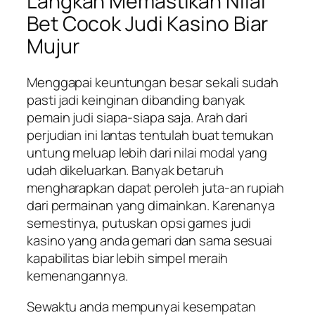
Langkah Memastikan Nilai
Bet Cocok Judi Kasino Biar
Mujur
Menggapai keuntungan besar sekali sudah
pasti jadi keinginan dibanding banyak
pemain judi siapa-siapa saja. Arah dari
perjudian ini lantas tentulah buat temukan
untung meluap lebih dari nilai modal yang
udah dikeluarkan. Banyak betaruh
mengharapkan dapat peroleh juta-an rupiah
dari permainan yang dimainkan. Karenanya
semestinya, putuskan opsi games judi
kasino yang anda gemari dan sama sesuai
kapabilitas biar lebih simpel meraih
kemenangannya.
Sewaktu anda mempunyai kesempatan