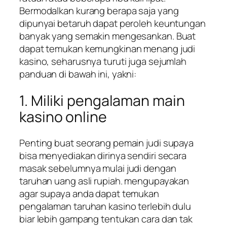
Bermodalkan kurang berapa saja yang
dipunyai betaruh dapat peroleh keuntungan
banyak yang semakin mengesankan. Buat
dapat temukan kemungkinan menang judi
kasino, seharusnya turuti juga sejumlah
panduan di bawah ini, yakni:
1. Miliki pengalaman main
kasino online
Penting buat seorang pemain judi supaya
bisa menyediakan dirinya sendiri secara
masak sebelumnya mulai judi dengan
taruhan uang asli rupiah. mengupayakan
agar supaya anda dapat temukan
pengalaman taruhan kasino terlebih dulu
biar lebih gampang tentukan cara dan tak