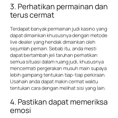
3. Perhatikan permainan dan
terus cermat
Terdapat banyak permainan judi kasino yang
dapat dimainkan khususnya dengan metode
live dealer yang hendak dimainkan oleh
sejumlah pemain. Sebab itu, anda mesti
dapat bertambah jeli taruhan perhatikan
semua situasi dalam ruang judi, khususnya
mencermati pergerakan musuh main supaya
lebih gampang tentukan tiap-tiap perkiraan.
Usahain anda dapat makin cermat waktu
tentukan cara dengan melihat sisi yang lain.
4. Pastikan dapat memeriksa
emosi