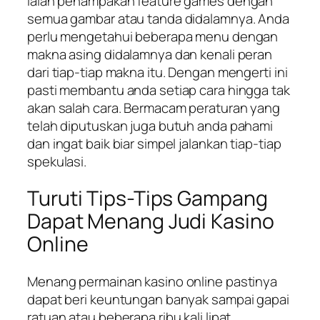
ialah penampakan feature games dengan
semua gambar atau tanda didalamnya. Anda
perlu mengetahui beberapa menu dengan
makna asing didalamnya dan kenali peran
dari tiap-tiap makna itu. Dengan mengerti ini
pasti membantu anda setiap cara hingga tak
akan salah cara. Bermacam peraturan yang
telah diputuskan juga butuh anda pahami
dan ingat baik biar simpel jalankan tiap-tiap
spekulasi.
Turuti Tips-Tips Gampang
Dapat Menang Judi Kasino
Online
Menang permainan kasino online pastinya
dapat beri keuntungan banyak sampai gapai
ratuan atau beberapa ribu kali lipat.