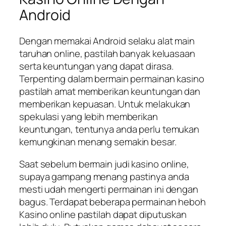
Android
Dengan memakai Android selaku alat main
taruhan online, pastilah banyak keluasaan
serta keuntungan yang dapat dirasa.
Terpenting dalam bermain permainan kasino
pastilah amat memberikan keuntungan dan
memberikan kepuasan. Untuk melakukan
spekulasi yang lebih memberikan
keuntungan, tentunya anda perlu temukan
kemungkinan menang semakin besar.
Saat sebelum bermain judi kasino online,
supaya gampang menang pastinya anda
mesti udah mengerti permainan ini dengan
bagus. Terdapat beberapa permainan heboh
Kasino online pastilah dapat diputuskan