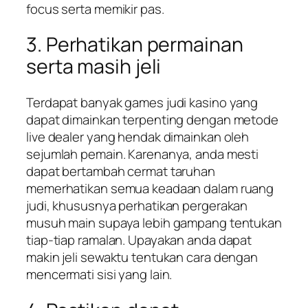
focus serta memikir pas.
3. Perhatikan permainan
serta masih jeli
Terdapat banyak games judi kasino yang
dapat dimainkan terpenting dengan metode
live dealer yang hendak dimainkan oleh
sejumlah pemain. Karenanya, anda mesti
dapat bertambah cermat taruhan
memerhatikan semua keadaan dalam ruang
judi, khususnya perhatikan pergerakan
musuh main supaya lebih gampang tentukan
tiap-tiap ramalan. Upayakan anda dapat
makin jeli sewaktu tentukan cara dengan
mencermati sisi yang lain.