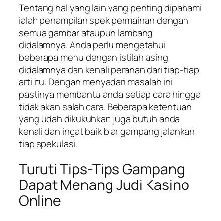
Tentang hal yang lain yang penting dipahami
ialah penampilan spek permainan dengan
semua gambar ataupun lambang
didalamnya. Anda perlu mengetahui
beberapa menu dengan istilah asing
didalamnya dan kenali peranan dari tiap-tiap
arti itu. Dengan menyadari masalah ini
pastinya membantu anda setiap cara hingga
tidak akan salah cara. Beberapa ketentuan
yang udah dikukuhkan juga butuh anda
kenali dan ingat baik biar gampang jalankan
tiap spekulasi.
Turuti Tips-Tips Gampang
Dapat Menang Judi Kasino
Online