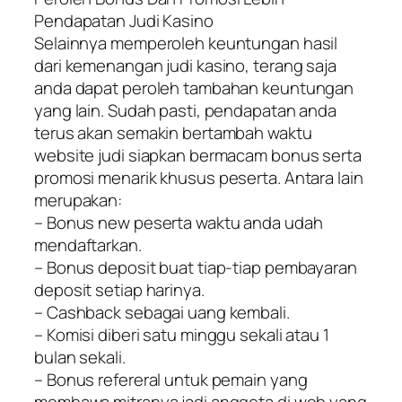
Pendapatan Judi Kasino
Selainnya memperoleh keuntungan hasil
dari kemenangan judi kasino, terang saja
anda dapat peroleh tambahan keuntungan
yang lain. Sudah pasti, pendapatan anda
terus akan semakin bertambah waktu
website judi siapkan bermacam bonus serta
promosi menarik khusus peserta. Antara lain
merupakan:
– Bonus new peserta waktu anda udah
mendaftarkan.
– Bonus deposit buat tiap-tiap pembayaran
deposit setiap harinya.
– Cashback sebagai uang kembali.
– Komisi diberi satu minggu sekali atau 1
bulan sekali.
– Bonus refereral untuk pemain yang