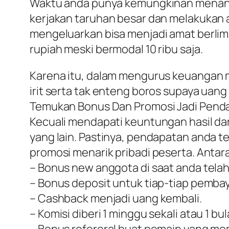
Waktu anda punya kemungkinan menang t
kerjakan taruhan besar dan melakukan a
mengeluarkan bisa menjadi amat berlimpa
rupiah meski bermodal 10 ribu saja.
Karena itu, dalam mengurus keuangan m
irit serta tak enteng boros supaya uang
Temukan Bonus Dan Promosi Jadi Penda
Kecuali mendapati keuntungan hasil da
yang lain. Pastinya, pendapatan anda 
promosi menarik pribadi peserta. Antara 
– Bonus new anggota di saat anda tela
– Bonus deposit untuk tiap-tiap pembay
– Cashback menjadi uang kembali.
– Komisi diberi 1 minggu sekali atau 1 bul