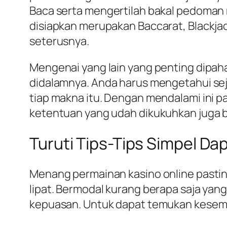
Baca serta mengertilah bakal pedoman
disiapkan merupakan Baccarat, Blackjack
seterusnya.
Mengenai yang lain yang penting dipa
didalamnya. Anda harus mengetahui sej
tiap makna itu. Dengan mendalami ini pas
ketentuan yang udah dikukuhkan juga bu
Turuti Tips-Tips Simpel Da
Menang permainan kasino online pastin
lipat. Bermodal kurang berapa saja ya
kepuasan. Untuk dapat temukan kesempa