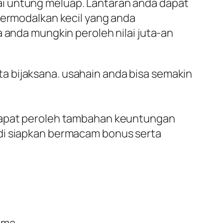
ai untung meluap. Lantaran anda dapat
bermodalkan kecil yang anda
 anda mungkin peroleh nilai juta-an
a bijaksana. usahain anda bisa semakin
 dapat peroleh tambahan keuntungan
udi siapkan bermacam bonus serta