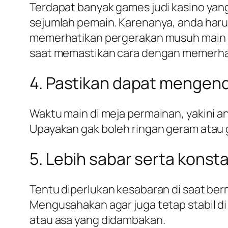
Terdapat banyak games judi kasino yang
sejumlah pemain. Karenanya, anda harus
memerhatikan pergerakan musuh main su
saat memastikan cara dengan memerhati
4. Pastikan dapat mengend
Waktu main di meja permainan, yakini a
Upayakan gak boleh ringan geram atau 
5. Lebih sabar serta konst
Tentu diperlukan kesabaran di saat be
Mengusahakan agar juga tetap stabil d
atau asa yang didambakan.