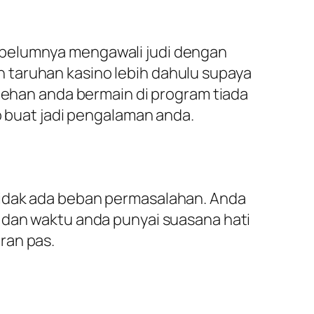
ebelumnya mengawali judi dengan
 taruhan kasino lebih dahulu supaya
olehan anda bermain di program tiada
o buat jadi pengalaman anda.
tidak ada beban permasalahan. Anda
 dan waktu anda punyai suasana hati
ran pas.