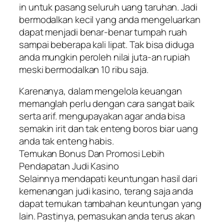
in untuk pasang seluruh uang taruhan. Jadi
bermodalkan kecil yang anda mengeluarkan
dapat menjadi benar-benar tumpah ruah
sampai beberapa kali lipat. Tak bisa diduga
anda mungkin peroleh nilai juta-an rupiah
meski bermodalkan 10 ribu saja.
Karenanya, dalam mengelola keuangan
memanglah perlu dengan cara sangat baik
serta arif. mengupayakan agar anda bisa
semakin irit dan tak enteng boros biar uang
anda tak enteng habis.
Temukan Bonus Dan Promosi Lebih
Pendapatan Judi Kasino
Selainnya mendapati keuntungan hasil dari
kemenangan judi kasino, terang saja anda
dapat temukan tambahan keuntungan yang
lain. Pastinya, pemasukan anda terus akan