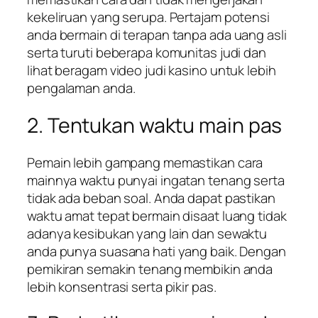
kekeliruan yang serupa. Pertajam potensi
anda bermain di terapan tanpa ada uang asli
serta turuti beberapa komunitas judi dan
lihat beragam video judi kasino untuk lebih
pengalaman anda.
2. Tentukan waktu main pas
Pemain lebih gampang memastikan cara
mainnya waktu punyai ingatan tenang serta
tidak ada beban soal. Anda dapat pastikan
waktu amat tepat bermain disaat luang tidak
adanya kesibukan yang lain dan sewaktu
anda punya suasana hati yang baik. Dengan
pemikiran semakin tenang membikin anda
lebih konsentrasi serta pikir pas.