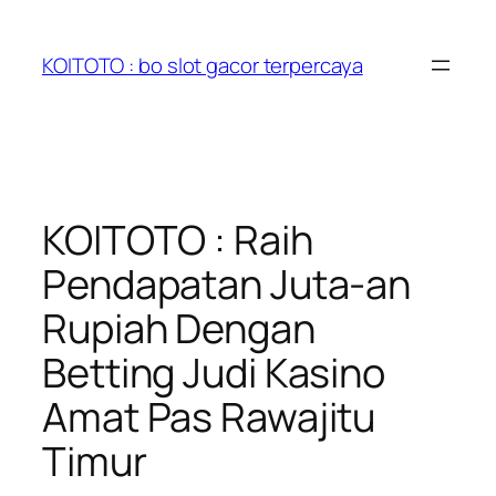
Skip
to
KOITOTO : bo slot gacor terpercaya
content
KOITOTO : Raih
Pendapatan Juta-an
Rupiah Dengan
Betting Judi Kasino
Amat Pas Rawajitu
Timur