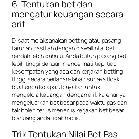
6. Tentukan bet dan
mengatur keuangan secara
arif
Di saat melaksanakan betting atau pasang
taruhan pastilah dengan diawali nilai bet
rendah lebih dahulu. Anda butuh pasang bet
lebih tinggi dengan mencermati tiap-tiap
kesempatan yang ada dan kerjakan betting
tinggi secara perlahan-lahan supaya tidak
buat anda kolaps. Upayakan untuk
mengelola keuangan dengan arif, karenanya
mengeluarkan bet besar pada waktu pas dan
tak boleh terus menerus kerjakan bet besar
biar uang anda tidak habis.
Trik Tentukan Nilai Bet Pas