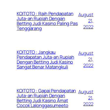
KOITOTO : Raih Pendapatan
August
Juta-an Rupiah Dengan
21,
Betting Judi Kasino Paling Pas
2022
Tenggarang
KOITOTO : Jangkau
August
Pendapatan Juta-an Rupiah
21,
Dengan Betting Judi Kasino
2022
Sangat Benar Matangkuli
KOITOTO : Gapai Pendapatan
August
Juta-an Rupiah Dengan
21,
Betting Judi Kasino Amat
2022
Cocok Lalonggasumeeto