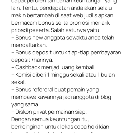
dapat peroleh tambahan keuntungan yang
lain. Tentu, pendapatan anda akan selalu
makin bertambah di saat web judi siapkan
bermacam bonus serta promosi menarik
pribadi peserta. Salah satunya yaitu:
– Bonus new anggota sewaktu anda telah
mendaftarkan.
– Bonus deposit untuk tiap-tiap pembayaran
deposit /harinya.
– Cashback menjadi uang kembali.
– Komisi diberi 1 minggu sekali atau 1 bulan
sekali.
– Bonus refereral buat pemain yang
membawa kawannya jadi anggota di blog
yang sama.
– Diskon privat permainan siap.
Dengan semua keuntungan itu,
berkeinginan untuk lekas coba hoki kian