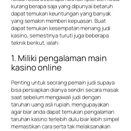
kurang berapa saja yang dipunyai betaruh
dapat temukan keuntungan yang banyak
yang semakin memberi kepuasan. Buat
dapat temukan kesempatan menang judi
kasino, semestinya turuti juga beberapa
teknik berikut, ialah:
1. Miliki pengalaman main
kasino online
Penting untuk seorang pemain judi supaya
bisa persiapkan dianya sendiri secara masak
saat sebelum mengawali judi dengan
taruhan uang asli rupiah. mengupayakan
agar biar anda dapat temukan pengalaman
taruhan kasino terlebih dulu biar lebih simpel
memastikan cara serta tak melaksanakan