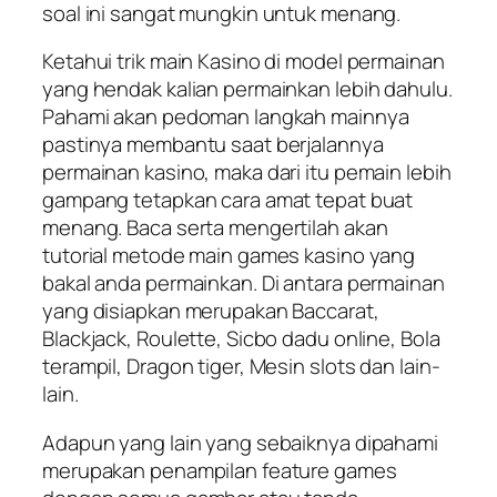
soal ini sangat mungkin untuk menang.
Ketahui trik main Kasino di model permainan
yang hendak kalian permainkan lebih dahulu.
Pahami akan pedoman langkah mainnya
pastinya membantu saat berjalannya
permainan kasino, maka dari itu pemain lebih
gampang tetapkan cara amat tepat buat
menang. Baca serta mengertilah akan
tutorial metode main games kasino yang
bakal anda permainkan. Di antara permainan
yang disiapkan merupakan Baccarat,
Blackjack, Roulette, Sicbo dadu online, Bola
terampil, Dragon tiger, Mesin slots dan lain-
lain.
Adapun yang lain yang sebaiknya dipahami
merupakan penampilan feature games