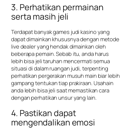
3. Perhatikan permainan
serta masih jeli
Terdapat banyak games judi kasino yang
dapat dimainkan khususnya dengan metode
live dealer yang hendak dimainkan oleh
beberapa pemain. Sebab itu, anda harus
lebih bisa jeli taruhan mencermati semua
situasi di dalam ruangan judi, terpenting
perhatikan pergerakan musuh main biar lebih
gampang tentukan tiap prakiraan. Usahain
anda lebih bisa jeli saat memastikan cara
dengan perhatikan unsur yang lain.
4. Pastikan dapat
mengendalikan emosi