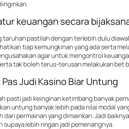
iinginkan.
atur keuangan secara bijaksan
aruhan pastilah dengan terlebih dulu diawali 
atikan tiap kemungkinan yang ada serta mela
 Mengusahakan agar untuk mengontrol keuanga
erta tak boleh terus-terusan melakukan bet b
 Pas Judi Kasino Biar Untung
 pasti jadi keinginan ketimbang banyak pemai
ukan untung banyak lebih pada nilai modal yan
 dari permainan yang dimainkan. Jadi baiknya
n supaya lebih ringan jadi pemenangnya.