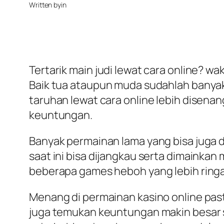
Written by
in
Tertarik main judi lewat cara online? w
Baik tua ataupun muda sudahlah banya
taruhan lewat cara online lebih disen
keuntungan.
Banyak permainan lama yang bisa juga di
saat ini bisa dijangkau serta dimainkan
beberapa games heboh yang lebih ring
Menang di permainan kasino online pas
juga temukan keuntungan makin besar sa