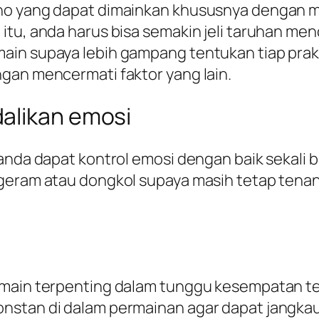
ino yang dapat dimainkan khususnya dengan m
itu, anda harus bisa semakin jeli taruhan men
main supaya lebih gampang tentukan tiap pra
gan mencermati faktor yang lain.
alikan emosi
 anda dapat kontrol emosi dengan baik sekali 
geram atau dongkol supaya masih tetap tenan
 main terpenting dalam tunggu kesempatan ter
onstan di dalam permainan agar dapat jangk