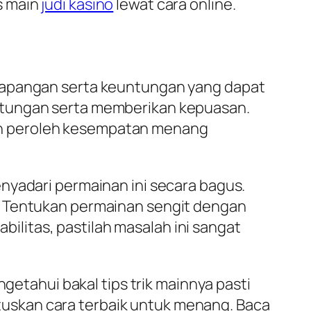
s main
judi kasino
lewat cara online.
elapangan serta keuntungan yang dapat
ntungan serta memberikan kepuasan.
uh peroleh kesempatan menang
nyadari permainan ini secara bagus.
. Tentukan permainan sengit dengan
litas, pastilah masalah ini sangat
ngetahui bakal tips trik mainnya pasti
uskan cara terbaik untuk menang. Baca