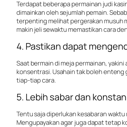
Terdapat beberapa permainan judi kas
dimainkan oleh sejumlah pemain. Sebab 
terpenting melihat pergerakan musuh 
makin jeli sewaktu memastikan cara den
4. Pastikan dapat mengend
Saat bermain di meja permainan, yakini
konsentrasi. Usahain tak boleh enteng 
tiap-tiap cara.
5. Lebih sabar dan konstan
Tentu saja diperlukan kesabaran waktu
Mengupayakan agar juga dapat tetap k