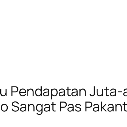
au Pendapatan Juta-
ino Sangat Pas Pakan