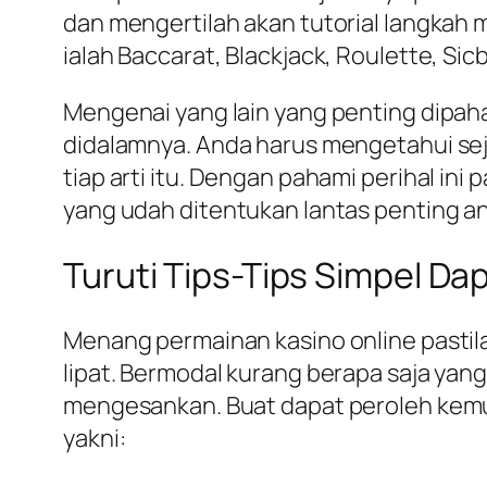
dan mengertilah akan tutorial langkah
ialah Baccarat, Blackjack, Roulette, Sicb
Mengenai yang lain yang penting dipah
didalamnya. Anda harus mengetahui sej
tiap arti itu. Dengan pahami perihal in
yang udah ditentukan lantas penting anda
Turuti Tips-Tips Simpel Da
Menang permainan kasino online pastil
lipat. Bermodal kurang berapa saja ya
mengesankan. Buat dapat peroleh kemun
yakni: