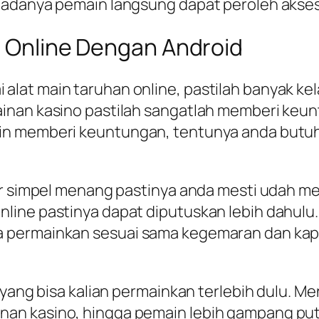
seadanya pemain langsung dapat peroleh akse
no Online Dengan Android
lat main taruhan online, pastilah banyak k
ainan kasino pastilah sangatlah memberi keu
kin memberi keuntungan, tentunya anda but
ar simpel menang pastinya anda mesti udah me
line pastinya dapat diputuskan lebih dahulu
permainkan sesuai sama kegemaran dan kapabi
yang bisa kalian permainkan terlebih dulu. Me
an kasino, hingga pemain lebih gampang put