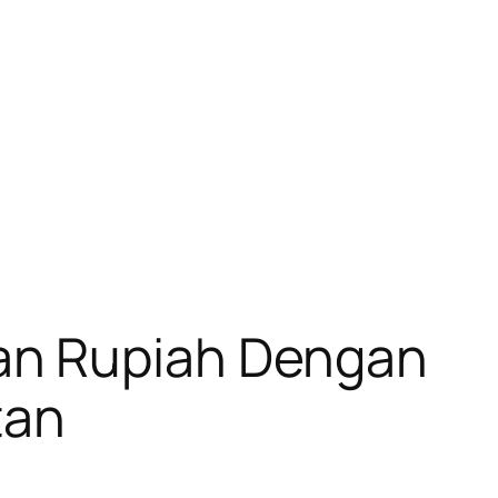
an Rupiah Dengan
tan