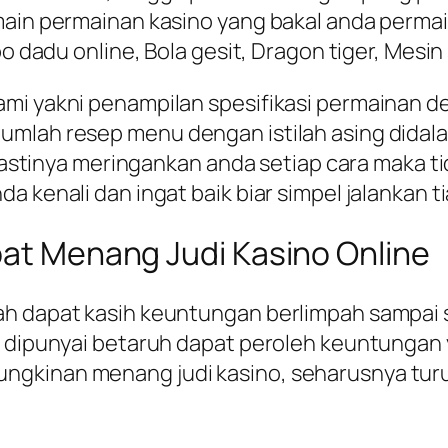
 main permainan kasino yang bakal anda perma
o dadu online, Bola gesit, Dragon tiger, Mesin s
ami yakni penampilan spesifikasi permainan 
umlah resep menu dengan istilah asing didala
i pastinya meringankan anda setiap cara maka t
 kenali dan ingat baik biar simpel jalankan ti
pat Menang Judi Kasino Online
ah dapat kasih keuntungan berlimpah sampai s
ng dipunyai betaruh dapat peroleh keuntungan
gkinan menang judi kasino, seharusnya turut