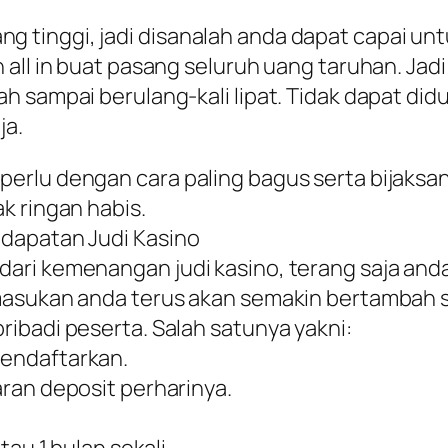
tinggi, jadi disanalah anda dapat capai un
 all in buat pasang seluruh uang taruhan. Jad
 sampai berulang-kali lipat. Tidak dapat didu
ja.
rlu dengan cara paling bagus serta bijaksana.
k ringan habis.
dapatan Judi Kasino
dari kemenangan judi kasino, terang saja an
emasukan anda terus akan semakin bertambah 
ibadi peserta. Salah satunya yakni:
endaftarkan.
ran deposit perharinya.