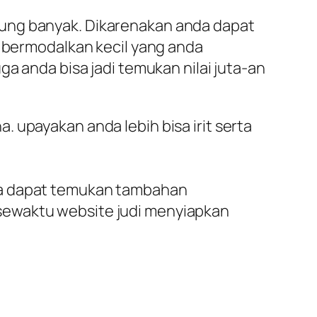
tung banyak. Dikarenakan anda dapat
i bermodalkan kecil yang anda
ga anda bisa jadi temukan nilai juta-an
 upayakan anda lebih bisa irit serta
da dapat temukan tambahan
sewaktu website judi menyiapkan