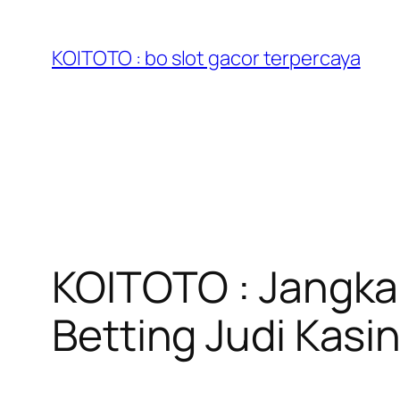
Skip
to
KOITOTO : bo slot gacor terpercaya
content
KOITOTO : Jangk
Betting Judi Kas