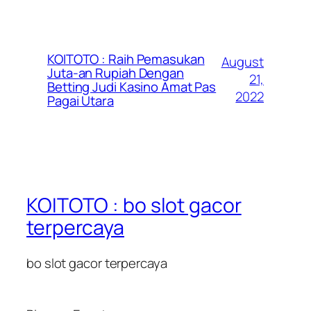
KOITOTO : Raih Pemasukan
August
Juta-an Rupiah Dengan
21,
Betting Judi Kasino Amat Pas
2022
Pagai Utara
KOITOTO : bo slot gacor
terpercaya
bo slot gacor terpercaya