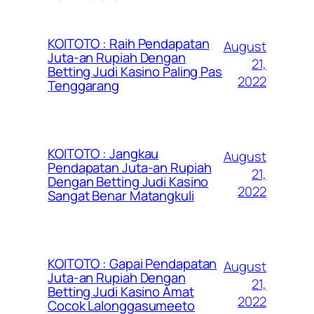
KOITOTO : Raih Pendapatan
August
Juta-an Rupiah Dengan
21,
Betting Judi Kasino Paling Pas
2022
Tenggarang
KOITOTO : Jangkau
August
Pendapatan Juta-an Rupiah
21,
Dengan Betting Judi Kasino
2022
Sangat Benar Matangkuli
KOITOTO : Gapai Pendapatan
August
Juta-an Rupiah Dengan
21,
Betting Judi Kasino Amat
2022
Cocok Lalonggasumeeto