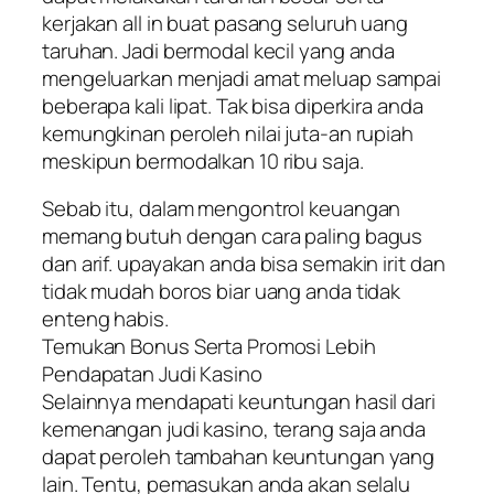
kerjakan all in buat pasang seluruh uang
taruhan. Jadi bermodal kecil yang anda
mengeluarkan menjadi amat meluap sampai
beberapa kali lipat. Tak bisa diperkira anda
kemungkinan peroleh nilai juta-an rupiah
meskipun bermodalkan 10 ribu saja.
Sebab itu, dalam mengontrol keuangan
memang butuh dengan cara paling bagus
dan arif. upayakan anda bisa semakin irit dan
tidak mudah boros biar uang anda tidak
enteng habis.
Temukan Bonus Serta Promosi Lebih
Pendapatan Judi Kasino
Selainnya mendapati keuntungan hasil dari
kemenangan judi kasino, terang saja anda
dapat peroleh tambahan keuntungan yang
lain. Tentu, pemasukan anda akan selalu