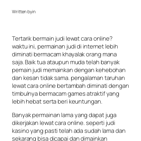
Written by
in
Tertarik bermain judi lewat cara online?
waktu ini, permainan judi di internet lebih
diminati bermacam khayalak orang mana
saja. Baik tua ataupun muda telah banyak
pemain judi memainkan dengan kehebohan
dan kesan tidak sama. pengalaman taruhan
lewat cara online bertambah diminati dengan
timbulnya bermacam games atraktif yang
lebih hebat serta beri keuntungan.
Banyak permainan lama yang dapat juga
dikerjakan lewat cara online. seperti judi
kasino yang pasti telah ada sudah lama dan
sekarang bisa dicapai dan dimainkan