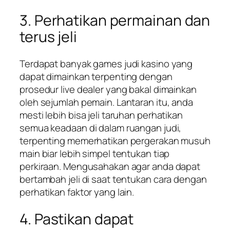
3. Perhatikan permainan dan
terus jeli
Terdapat banyak games judi kasino yang
dapat dimainkan terpenting dengan
prosedur live dealer yang bakal dimainkan
oleh sejumlah pemain. Lantaran itu, anda
mesti lebih bisa jeli taruhan perhatikan
semua keadaan di dalam ruangan judi,
terpenting memerhatikan pergerakan musuh
main biar lebih simpel tentukan tiap
perkiraan. Mengusahakan agar anda dapat
bertambah jeli di saat tentukan cara dengan
perhatikan faktor yang lain.
4. Pastikan dapat