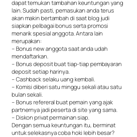
dapat temukan tambahan keuntungan yang
lain. Sudah pasti, pemasukan anda terus
akan makin bertambah di saat blog judi
siapkan pelbagai bonus serta promosi
menarik spesial anggota. Antara lain
merupakan:
– Bonus new anggota saat anda udah
mendaftarkan.
– Bonus deposit buat tiap-tiap pembayaran
deposit setiap harinya.
– Cashback selaku uang kembali.
– Komisi diberi satu minggu sekali atau satu
bulan sekali.
– Bonus refereral buat pemain yang ajak
partnernya jadi peserta di site yang sama.
– Diskon privat permainan siap.
Dengan semua keuntungan itu, berminat
untuk selekasnya coba hoki lebih besar?