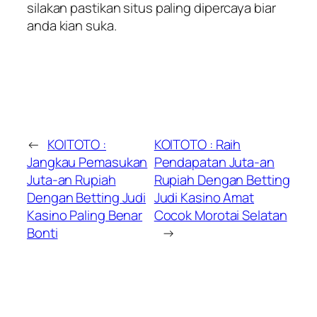
silakan pastikan situs paling dipercaya biar
anda kian suka.
←
KOITOTO :
KOITOTO : Raih
Jangkau Pemasukan
Pendapatan Juta-an
Juta-an Rupiah
Rupiah Dengan Betting
Dengan Betting Judi
Judi Kasino Amat
Kasino Paling Benar
Cocok Morotai Selatan
Bonti
→