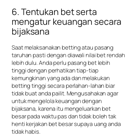
6. Tentukan bet serta
mengatur keuangan secara
bijaksana
Saat melaksanakan betting atau pasang
taruhan pasti dengan diawali nilai bet rendah
lebih dulu. Anda perlu pasang bet lebih
tinggi dengan perhatikan tiap-tiap
kemungkinan yang ada dan melakukan
betting tinggi secara perlahan-lahan biar
tidak buat anda pailit. Mengusahakan agar
untuk mengelola keuangan dengan
bijaksana, karena itu mengeluarkan bet
besar pada waktu pas dan tidak boleh tak
henti kerjakan bet besar supaya uang anda
tidak habis.