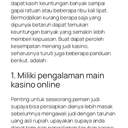
dapat kasih keuntungan banyak sampai
gapai ratuan atau beberapa ribu kali lipat.
Bermodalkan kurang berapa saja yang
dipunyai betaruh dapat temukan
keuntungan banyak yang semakin lebih
memberi kepuasan. Buat dapat peroleh
kesempatan menang judi kasino,
seharusnya turuti juga beberapa panduan
berikut, adalah:
1. Miliki pengalaman main
kasino online
Penting untuk seseorang pemain judi
supaya bisa persiapkan dianya lebih masak
sebelumnya mengawali judi dengan taruhan
uang asli rupiah. upayakan supaya anda
dapat temukan pengalaman taruhan kasino