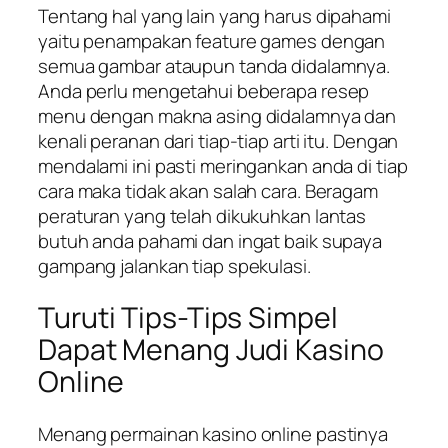
Tentang hal yang lain yang harus dipahami
yaitu penampakan feature games dengan
semua gambar ataupun tanda didalamnya.
Anda perlu mengetahui beberapa resep
menu dengan makna asing didalamnya dan
kenali peranan dari tiap-tiap arti itu. Dengan
mendalami ini pasti meringankan anda di tiap
cara maka tidak akan salah cara. Beragam
peraturan yang telah dikukuhkan lantas
butuh anda pahami dan ingat baik supaya
gampang jalankan tiap spekulasi.
Turuti Tips-Tips Simpel
Dapat Menang Judi Kasino
Online
Menang permainan kasino online pastinya