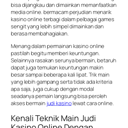
bisa dijangkau dan dimainkan memanfaatkan
media online. bermacam perjudian menarik
kasino online terbagi dalam pelbagai games
sengit yang lebih simpel dimainkan dan
berasa membahagiakan.
Menang dalam permainan kasino online
pastilah begitu memberi keuntungan.
Selainnya rasakan serunya bermain, betaruh
dapat juga temukan keuntungan makin
besar sampai beberapa kali lipat. Trik main
yang lebih gampang serta tidak ada kriteria
apa saja, juga cukup dengan modal
seadanya pemain langsung bisa peroleh
akses bermain
judi kasino
lewat cara online.
Kenali Teknik Main Judi
Kasino Online Dengan