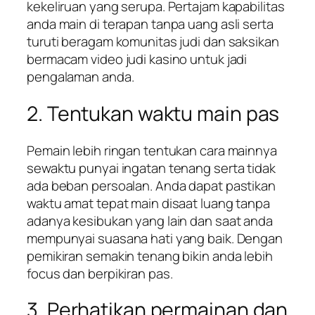
kekeliruan yang serupa. Pertajam kapabilitas
anda main di terapan tanpa uang asli serta
turuti beragam komunitas judi dan saksikan
bermacam video judi kasino untuk jadi
pengalaman anda.
2. Tentukan waktu main pas
Pemain lebih ringan tentukan cara mainnya
sewaktu punyai ingatan tenang serta tidak
ada beban persoalan. Anda dapat pastikan
waktu amat tepat main disaat luang tanpa
adanya kesibukan yang lain dan saat anda
mempunyai suasana hati yang baik. Dengan
pemikiran semakin tenang bikin anda lebih
focus dan berpikiran pas.
3. Perhatikan permainan dan