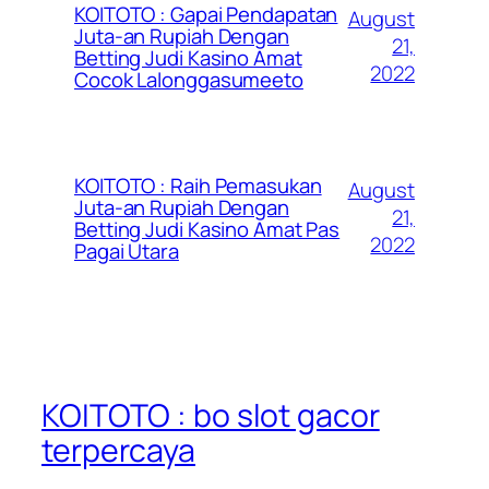
KOITOTO : Gapai Pendapatan
August
Juta-an Rupiah Dengan
21,
Betting Judi Kasino Amat
2022
Cocok Lalonggasumeeto
KOITOTO : Raih Pemasukan
August
Juta-an Rupiah Dengan
21,
Betting Judi Kasino Amat Pas
2022
Pagai Utara
KOITOTO : bo slot gacor
terpercaya