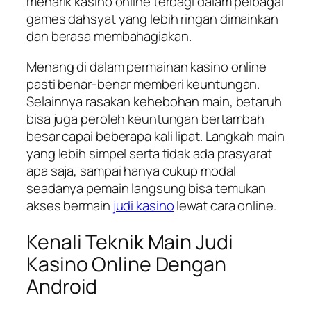
menarik kasino online terbagi dalam pelbagai
games dahsyat yang lebih ringan dimainkan
dan berasa membahagiakan.
Menang di dalam permainan kasino online
pasti benar-benar memberi keuntungan.
Selainnya rasakan kehebohan main, betaruh
bisa juga peroleh keuntungan bertambah
besar capai beberapa kali lipat. Langkah main
yang lebih simpel serta tidak ada prasyarat
apa saja, sampai hanya cukup modal
seadanya pemain langsung bisa temukan
akses bermain
judi kasino
lewat cara online.
Kenali Teknik Main Judi
Kasino Online Dengan
Android