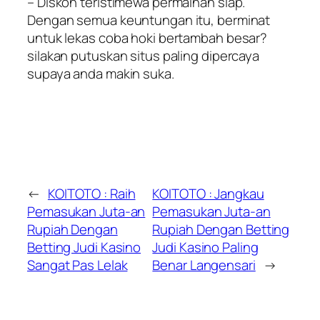
– Diskon teristimewa permainan siap.
Dengan semua keuntungan itu, berminat
untuk lekas coba hoki bertambah besar?
silakan putuskan situs paling dipercaya
supaya anda makin suka.
←
KOITOTO : Raih
KOITOTO : Jangkau
Pemasukan Juta-an
Pemasukan Juta-an
Rupiah Dengan
Rupiah Dengan Betting
Betting Judi Kasino
Judi Kasino Paling
Sangat Pas Lelak
Benar Langensari
→