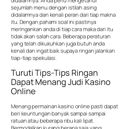
didalamnya. Anda perlu mengetahui
sejumlah menu dengan istilah asing
didalamnya dan kenali peran dari tiap makna
itu. Dengan pahami soal ini pastinya
meringankan anda di tiap cara maka dari itu
tidak akan salah cara. Beberapa peraturan
yang telah dikukuhkan juga butuh anda
kenali dan ingat baik supaya ringan jalankan
tiap-tiap spekulasi.
Turuti Tips-Tips Ringan
Dapat Menang Judi Kasino
Online
Menang permainan kasino online pasti dapat
beri keuntungan banyak sampai sampai
ratuan atau beberapa ribu kali lipat.
Bermodalkan kurang berapa saja yang