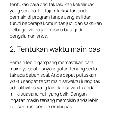
tentukan cara dan tak lakukan kekeliruan
yang serupa. Pertajam kekuatan anda
bermain di program tanpa uang asli dan
turuti beberapa komunitas judi dan saksikan
pelbagai video judi kasino buat jadi
pengalaman anda.
2. Tentukan waktu main pas
Pemain lebih gampang memastikan cara
mainnya saat punya ingatan tenang serta
tak ada beban soal. Anda dapat putuskan
waktu sangat tepat main sewaktu luang tak
ada aktivitas yang lain dan sewaktu anda
miliki suasana hati yang baik. Dengan
ingatan makin tenang membikin anda lebih
konsentrasi serta memikir pas.