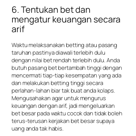
6. Tentukan bet dan
mengatur keuangan secara
arif
Waktu melaksanakan betting atau pasang
taruhan pastinya diawali terlebih dulu
dengan nilai bet rendah terlebih dulu. Anda
butuh pasang bet bertambah tinggi dengan
mencermati tiap-tiap kesempatan yang ada
dan melakukan betting tinggi secara
perlahan-lahan biar tak buat anda kolaps.
Mengusahakan agar untuk mengurus
keuangan dengan arif, jadi mengeluarkan
bet besar pada waktu cocok dan tidak boleh
terus-terusan kerjakan bet besar supaya
uang anda tak habis.