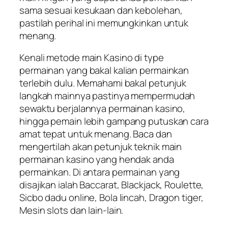
sama sesuai kesukaan dan kebolehan,
pastilah perihal ini memungkinkan untuk
menang.
Kenali metode main Kasino di type
permainan yang bakal kalian permainkan
terlebih dulu. Memahami bakal petunjuk
langkah mainnya pastinya mempermudah
sewaktu berjalannya permainan kasino,
hingga pemain lebih gampang putuskan cara
amat tepat untuk menang. Baca dan
mengertilah akan petunjuk teknik main
permainan kasino yang hendak anda
permainkan. Di antara permainan yang
disajikan ialah Baccarat, Blackjack, Roulette,
Sicbo dadu online, Bola lincah, Dragon tiger,
Mesin slots dan lain-lain.