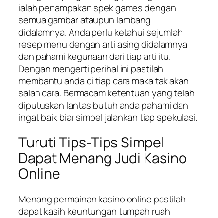
ialah penampakan spek games dengan
semua gambar ataupun lambang
didalamnya. Anda perlu ketahui sejumlah
resep menu dengan arti asing didalamnya
dan pahami kegunaan dari tiap arti itu.
Dengan mengerti perihal ini pastilah
membantu anda di tiap cara maka tak akan
salah cara. Bermacam ketentuan yang telah
diputuskan lantas butuh anda pahami dan
ingat baik biar simpel jalankan tiap spekulasi.
Turuti Tips-Tips Simpel
Dapat Menang Judi Kasino
Online
Menang permainan kasino online pastilah
dapat kasih keuntungan tumpah ruah