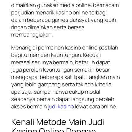
dimainkan gunakan media online. bermacam
perjudian menarik kasino online terbagi
dalam beberapa games dahsyat yang lebih
ringan dimainkan serta berasa
membahagiakan.
Menang di permainan kasino online pastilah
begitu memberi keuntungan. Kecuali
merasai serunya bermain, betaruh dapat
juga peroleh keuntungan semakin besar
menggapai beberapa kali lipat. Langkah main
yang lebih gampang serta tak ada kriteria
apa saja, sampai hanya cukup modal
seadanya pemain dapat langsung peroleh
akses bermain
judi kasino
lewat cara online.
Kenali Metode Main Judi
Kasino Online Dengan