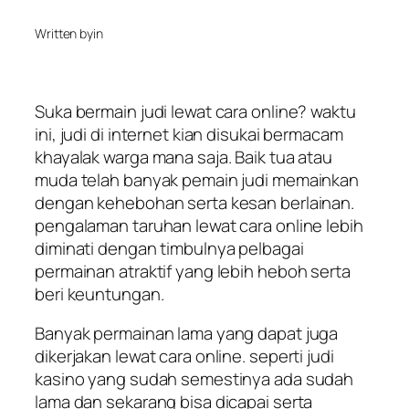
Written by
in
Suka bermain judi lewat cara online? waktu
ini, judi di internet kian disukai bermacam
khayalak warga mana saja. Baik tua atau
muda telah banyak pemain judi memainkan
dengan kehebohan serta kesan berlainan.
pengalaman taruhan lewat cara online lebih
diminati dengan timbulnya pelbagai
permainan atraktif yang lebih heboh serta
beri keuntungan.
Banyak permainan lama yang dapat juga
dikerjakan lewat cara online. seperti judi
kasino yang sudah semestinya ada sudah
lama dan sekarang bisa dicapai serta