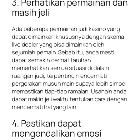
3. Perhatikan permainan dan
masih jeli
Ada beberapa permainan judi kasino yang
dapat dimainkan khususnya dengan skema
live dealer yang bisa dimainkan oleh
sejumlah pemain. Sebab itu, anda mesti
dapat semakin cermat taruhan
memerhatikan semua situasi di dalam
ruangan judi, terpenting mencermati
pergerakan musuh main supaya lebih simpel
memastikan tiap-tiap ramalan. Usahain anda
dapat makin jeli waktu tentukan cara dengan
mencermati hal yang lain.
4. Pastikan dapat
mengendalikan emosi