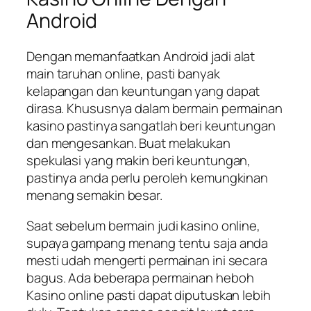
Android
Dengan memanfaatkan Android jadi alat
main taruhan online, pasti banyak
kelapangan dan keuntungan yang dapat
dirasa. Khususnya dalam bermain permainan
kasino pastinya sangatlah beri keuntungan
dan mengesankan. Buat melakukan
spekulasi yang makin beri keuntungan,
pastinya anda perlu peroleh kemungkinan
menang semakin besar.
Saat sebelum bermain judi kasino online,
supaya gampang menang tentu saja anda
mesti udah mengerti permainan ini secara
bagus. Ada beberapa permainan heboh
Kasino online pasti dapat diputuskan lebih