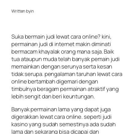
Written by
in
Suka bermain judi lewat cara online? kini,
permainan judi di internet makin diminati
bermacam khayalak orang mana saja. Baik
tua ataupun muda telah banyak pemain judi
memainkan dengan serunya serta kesan
tidak serupa. pengalaman taruhan lewat cara
online bertambah digemari dengan
timbulnya beragam permainan atraktif yang
lebih sengit dan beri keuntungan.
Banyak permainan lama yang dapat juga
digerakkan lewat cara online. seperti judi
kasino yang sudah semestinya ada sudah
lama dan sekarang bisa dicapai dan