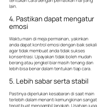
tentukan cara dengan perhatikan hal yang
lain.
4. Pastikan dapat mengatur
emosi
Waktu main di meja permainan, yakinkan
anda dapat kontrol emosi dengan baik sekali
agar tidak membuat anda tidak sukses
konsentrasi. Upayakan tidak boleh mudah
berang atau jengkel biar masih tenang dan
lebih bisa benar dalam tentukan tiap cara.
5. Lebih sabar serta stabil
Pastinya diperlukan kesabaran di saat main
terlebih dalam menanti kemungkinan sangat
tepat buat mengambil langkah. Usahain juga