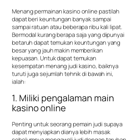
Menang permainan kasino online pastilah
dapat beri keuntungan banyak sampai
sampai ratuan atau beberapa ribu kali lipat.
Bermodal kurang berapa saja yang dipunyai
betaruh dapat temukan keuntungan yang
besar yang jauh makin memberikan
kepuasan. Untuk dapat temukan
kesempatan menang judi kasino, baiknya
turuti juga sejumlah tehnik di bawah ini,
ialah:
1. Miliki pengalaman main
kasino online
Penting untuk seorang pemain judi supaya
dapat menyiapkan dianya lebih masak
sebelumnya mengawali judi dengan taruhan