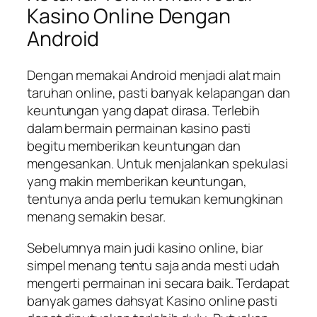
Kasino Online Dengan
Android
Dengan memakai Android menjadi alat main
taruhan online, pasti banyak kelapangan dan
keuntungan yang dapat dirasa. Terlebih
dalam bermain permainan kasino pasti
begitu memberikan keuntungan dan
mengesankan. Untuk menjalankan spekulasi
yang makin memberikan keuntungan,
tentunya anda perlu temukan kemungkinan
menang semakin besar.
Sebelumnya main judi kasino online, biar
simpel menang tentu saja anda mesti udah
mengerti permainan ini secara baik. Terdapat
banyak games dahsyat Kasino online pasti