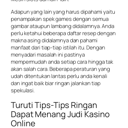
Adapun yang lain yang harus dipahami yaitu
penampakan spek games dengan semua
gambar ataupun lambang didalamnya. Anda
perlu ketahui beberapa daftar resep dengan
makna asing didalamnya dan pahami
manfaat dari tiap-tiap istilah itu. Dengan
menyadari masalah ini pastinya
mempermudah anda setiap cara hingga tak
akan salah cara. Beberapa peraturan yang
udah ditentukan lantas perlu anda kenali
dan ingat baik biar ringan jalankan tiap
spekulasi.
Turuti Tips-Tips Ringan
Dapat Menang Judi Kasino
Online