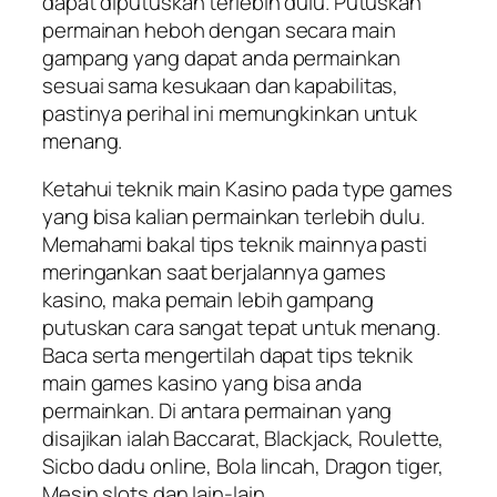
dapat diputuskan terlebih dulu. Putuskan
permainan heboh dengan secara main
gampang yang dapat anda permainkan
sesuai sama kesukaan dan kapabilitas,
pastinya perihal ini memungkinkan untuk
menang.
Ketahui teknik main Kasino pada type games
yang bisa kalian permainkan terlebih dulu.
Memahami bakal tips teknik mainnya pasti
meringankan saat berjalannya games
kasino, maka pemain lebih gampang
putuskan cara sangat tepat untuk menang.
Baca serta mengertilah dapat tips teknik
main games kasino yang bisa anda
permainkan. Di antara permainan yang
disajikan ialah Baccarat, Blackjack, Roulette,
Sicbo dadu online, Bola lincah, Dragon tiger,
Mesin slots dan lain-lain.