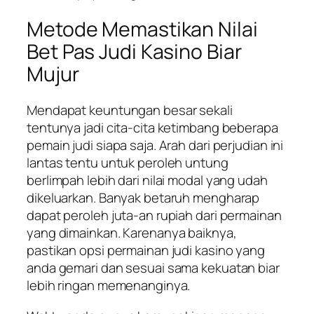
Metode Memastikan Nilai
Bet Pas Judi Kasino Biar
Mujur
Mendapat keuntungan besar sekali
tentunya jadi cita-cita ketimbang beberapa
pemain judi siapa saja. Arah dari perjudian ini
lantas tentu untuk peroleh untung
berlimpah lebih dari nilai modal yang udah
dikeluarkan. Banyak betaruh mengharap
dapat peroleh juta-an rupiah dari permainan
yang dimainkan. Karenanya baiknya,
pastikan opsi permainan judi kasino yang
anda gemari dan sesuai sama kekuatan biar
lebih ringan memenanginya.