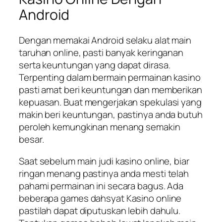
Android
Dengan memakai Android selaku alat main
taruhan online, pasti banyak keringanan
serta keuntungan yang dapat dirasa.
Terpenting dalam bermain permainan kasino
pasti amat beri keuntungan dan memberikan
kepuasan. Buat mengerjakan spekulasi yang
makin beri keuntungan, pastinya anda butuh
peroleh kemungkinan menang semakin
besar.
Saat sebelum main judi kasino online, biar
ringan menang pastinya anda mesti telah
pahami permainan ini secara bagus. Ada
beberapa games dahsyat Kasino online
pastilah dapat diputuskan lebih dahulu.