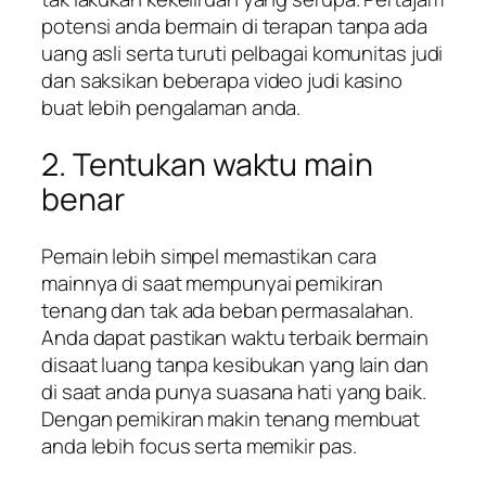
potensi anda bermain di terapan tanpa ada
uang asli serta turuti pelbagai komunitas judi
dan saksikan beberapa video judi kasino
buat lebih pengalaman anda.
2. Tentukan waktu main
benar
Pemain lebih simpel memastikan cara
mainnya di saat mempunyai pemikiran
tenang dan tak ada beban permasalahan.
Anda dapat pastikan waktu terbaik bermain
disaat luang tanpa kesibukan yang lain dan
di saat anda punya suasana hati yang baik.
Dengan pemikiran makin tenang membuat
anda lebih focus serta memikir pas.