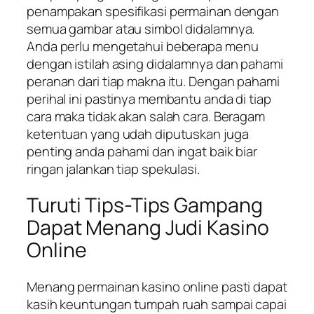
penampakan spesifikasi permainan dengan
semua gambar atau simbol didalamnya.
Anda perlu mengetahui beberapa menu
dengan istilah asing didalamnya dan pahami
peranan dari tiap makna itu. Dengan pahami
perihal ini pastinya membantu anda di tiap
cara maka tidak akan salah cara. Beragam
ketentuan yang udah diputuskan juga
penting anda pahami dan ingat baik biar
ringan jalankan tiap spekulasi.
Turuti Tips-Tips Gampang
Dapat Menang Judi Kasino
Online
Menang permainan kasino online pasti dapat
kasih keuntungan tumpah ruah sampai capai