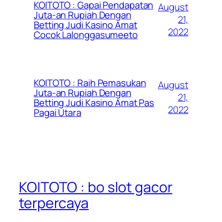
KOITOTO : Gapai Pendapatan
August
Juta-an Rupiah Dengan
21,
Betting Judi Kasino Amat
2022
Cocok Lalonggasumeeto
KOITOTO : Raih Pemasukan
August
Juta-an Rupiah Dengan
21,
Betting Judi Kasino Amat Pas
2022
Pagai Utara
KOITOTO : bo slot gacor
terpercaya