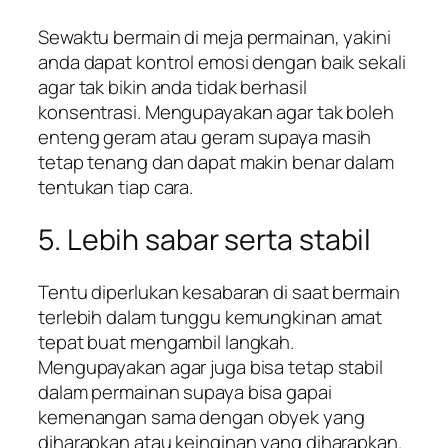
Sewaktu bermain di meja permainan, yakini
anda dapat kontrol emosi dengan baik sekali
agar tak bikin anda tidak berhasil
konsentrasi. Mengupayakan agar tak boleh
enteng geram atau geram supaya masih
tetap tenang dan dapat makin benar dalam
tentukan tiap cara.
5. Lebih sabar serta stabil
Tentu diperlukan kesabaran di saat bermain
terlebih dalam tunggu kemungkinan amat
tepat buat mengambil langkah.
Mengupayakan agar juga bisa tetap stabil
dalam permainan supaya bisa gapai
kemenangan sama dengan obyek yang
diharapkan atau keinginan yang diharapkan.