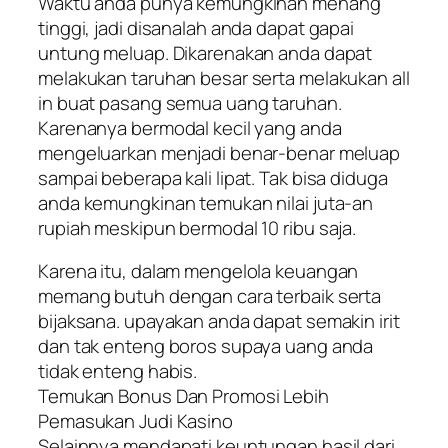
Waktu anda punya kemungkinan menang
tinggi, jadi disanalah anda dapat gapai
untung meluap. Dikarenakan anda dapat
melakukan taruhan besar serta melakukan all
in buat pasang semua uang taruhan.
Karenanya bermodal kecil yang anda
mengeluarkan menjadi benar-benar meluap
sampai beberapa kali lipat. Tak bisa diduga
anda kemungkinan temukan nilai juta-an
rupiah meskipun bermodal 10 ribu saja.
Karena itu, dalam mengelola keuangan
memang butuh dengan cara terbaik serta
bijaksana. upayakan anda dapat semakin irit
dan tak enteng boros supaya uang anda
tidak enteng habis.
Temukan Bonus Dan Promosi Lebih
Pemasukan Judi Kasino
Selainnya mendapati keuntungan hasil dari