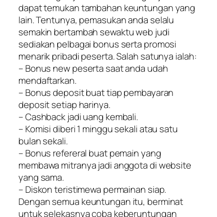
dapat temukan tambahan keuntungan yang
lain. Tentunya, pemasukan anda selalu
semakin bertambah sewaktu web judi
sediakan pelbagai bonus serta promosi
menarik pribadi peserta. Salah satunya ialah:
– Bonus new peserta saat anda udah
mendaftarkan.
– Bonus deposit buat tiap pembayaran
deposit setiap harinya.
– Cashback jadi uang kembali.
– Komisi diberi 1 minggu sekali atau satu
bulan sekali.
– Bonus refereral buat pemain yang
membawa mitranya jadi anggota di website
yang sama.
– Diskon teristimewa permainan siap.
Dengan semua keuntungan itu, berminat
untuk selekasnya coba keberuntungan