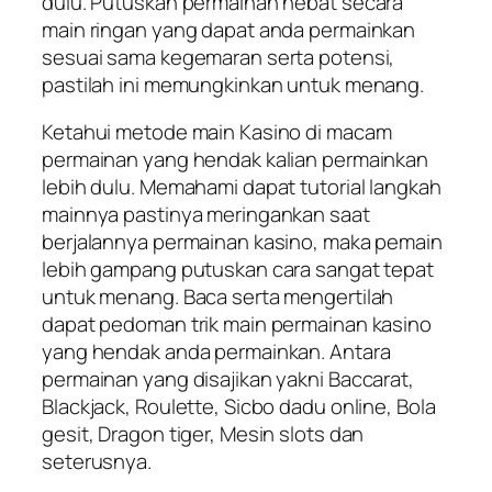
dulu. Putuskan permainan hebat secara
main ringan yang dapat anda permainkan
sesuai sama kegemaran serta potensi,
pastilah ini memungkinkan untuk menang.
Ketahui metode main Kasino di macam
permainan yang hendak kalian permainkan
lebih dulu. Memahami dapat tutorial langkah
mainnya pastinya meringankan saat
berjalannya permainan kasino, maka pemain
lebih gampang putuskan cara sangat tepat
untuk menang. Baca serta mengertilah
dapat pedoman trik main permainan kasino
yang hendak anda permainkan. Antara
permainan yang disajikan yakni Baccarat,
Blackjack, Roulette, Sicbo dadu online, Bola
gesit, Dragon tiger, Mesin slots dan
seterusnya.