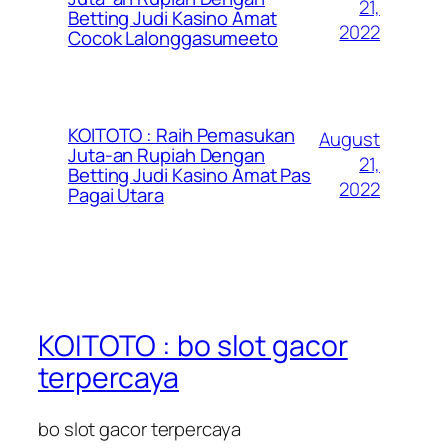
21,
Betting Judi Kasino Amat
2022
Cocok Lalonggasumeeto
KOITOTO : Raih Pemasukan
August
Juta-an Rupiah Dengan
21,
Betting Judi Kasino Amat Pas
2022
Pagai Utara
KOITOTO : bo slot gacor
terpercaya
bo slot gacor terpercaya