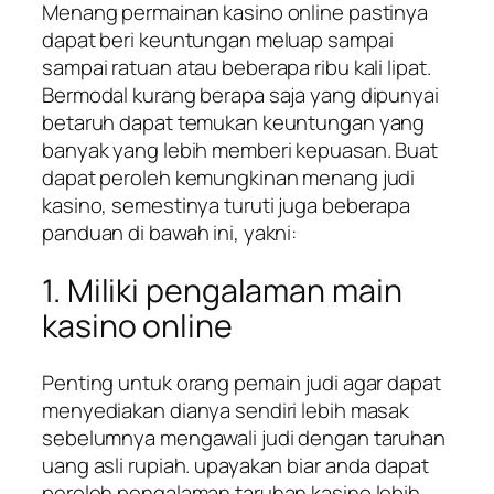
Menang permainan kasino online pastinya
dapat beri keuntungan meluap sampai
sampai ratuan atau beberapa ribu kali lipat.
Bermodal kurang berapa saja yang dipunyai
betaruh dapat temukan keuntungan yang
banyak yang lebih memberi kepuasan. Buat
dapat peroleh kemungkinan menang judi
kasino, semestinya turuti juga beberapa
panduan di bawah ini, yakni:
1. Miliki pengalaman main
kasino online
Penting untuk orang pemain judi agar dapat
menyediakan dianya sendiri lebih masak
sebelumnya mengawali judi dengan taruhan
uang asli rupiah. upayakan biar anda dapat
peroleh pengalaman taruhan kasino lebih