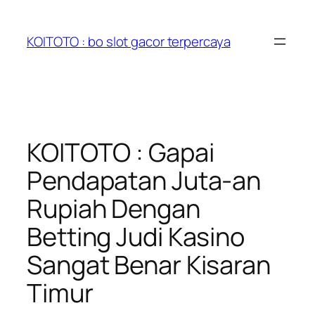
Skip
to
KOITOTO : bo slot gacor terpercaya
content
KOITOTO : Gapai
Pendapatan Juta-an
Rupiah Dengan
Betting Judi Kasino
Sangat Benar Kisaran
Timur