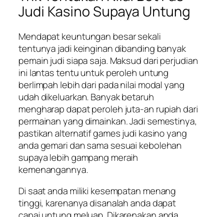
Judi Kasino Supaya Untung
Mendapat keuntungan besar sekali
tentunya jadi keinginan dibanding banyak
pemain judi siapa saja. Maksud dari perjudian
ini lantas tentu untuk peroleh untung
berlimpah lebih dari pada nilai modal yang
udah dikeluarkan. Banyak betaruh
mengharap dapat peroleh juta-an rupiah dari
permainan yang dimainkan. Jadi semestinya,
pastikan alternatif games judi kasino yang
anda gemari dan sama sesuai kebolehan
supaya lebih gampang meraih
kemenangannya.
Di saat anda miliki kesempatan menang
tinggi, karenanya disanalah anda dapat
capai untung meluap. Dikarenakan anda