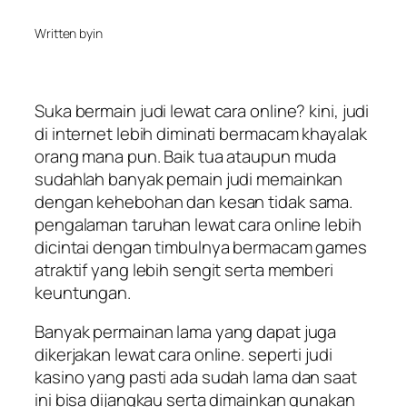
Written by
in
Suka bermain judi lewat cara online? kini, judi
di internet lebih diminati bermacam khayalak
orang mana pun. Baik tua ataupun muda
sudahlah banyak pemain judi memainkan
dengan kehebohan dan kesan tidak sama.
pengalaman taruhan lewat cara online lebih
dicintai dengan timbulnya bermacam games
atraktif yang lebih sengit serta memberi
keuntungan.
Banyak permainan lama yang dapat juga
dikerjakan lewat cara online. seperti judi
kasino yang pasti ada sudah lama dan saat
ini bisa dijangkau serta dimainkan gunakan