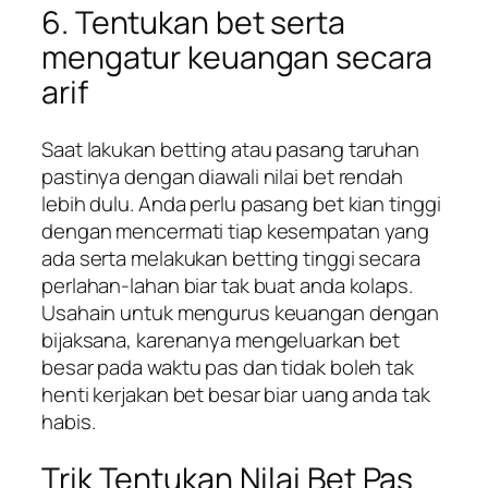
6. Tentukan bet serta
mengatur keuangan secara
arif
Saat lakukan betting atau pasang taruhan
pastinya dengan diawali nilai bet rendah
lebih dulu. Anda perlu pasang bet kian tinggi
dengan mencermati tiap kesempatan yang
ada serta melakukan betting tinggi secara
perlahan-lahan biar tak buat anda kolaps.
Usahain untuk mengurus keuangan dengan
bijaksana, karenanya mengeluarkan bet
besar pada waktu pas dan tidak boleh tak
henti kerjakan bet besar biar uang anda tak
habis.
Trik Tentukan Nilai Bet Pas