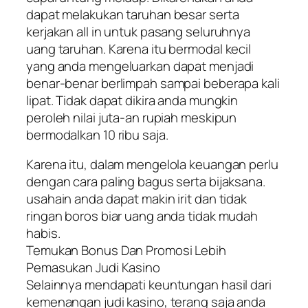
dapat melakukan taruhan besar serta
kerjakan all in untuk pasang seluruhnya
uang taruhan. Karena itu bermodal kecil
yang anda mengeluarkan dapat menjadi
benar-benar berlimpah sampai beberapa kali
lipat. Tidak dapat dikira anda mungkin
peroleh nilai juta-an rupiah meskipun
bermodalkan 10 ribu saja.
Karena itu, dalam mengelola keuangan perlu
dengan cara paling bagus serta bijaksana.
usahain anda dapat makin irit dan tidak
ringan boros biar uang anda tidak mudah
habis.
Temukan Bonus Dan Promosi Lebih
Pemasukan Judi Kasino
Selainnya mendapati keuntungan hasil dari
kemenangan judi kasino, terang saja anda