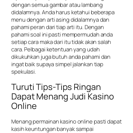
dengan semua gambar atau lambang
didalamnya. Anda harus ketahui beberapa
menu dengan arti asing didalamnya dan
pahami peran dari tiap arti itu. Dengan
pahami soal ini pasti mempermudah anda
setiap cara maka dari itu tidak akan salah
cara. Pelbagai ketentuan yang udah
dikukuhkan juga butuh anda pahami dan
ingat baik supaya simpel jalankan tiap
spekulasi.
Turuti Tips-Tips Ringan
Dapat Menang Judi Kasino
Online
Menang permainan kasino online pasti dapat
kasih keuntungan banyak sampai