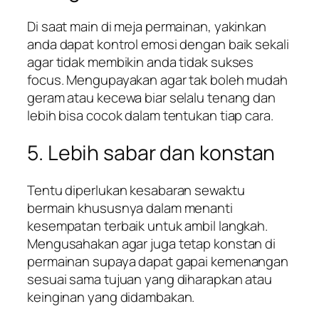
Di saat main di meja permainan, yakinkan
anda dapat kontrol emosi dengan baik sekali
agar tidak membikin anda tidak sukses
focus. Mengupayakan agar tak boleh mudah
geram atau kecewa biar selalu tenang dan
lebih bisa cocok dalam tentukan tiap cara.
5. Lebih sabar dan konstan
Tentu diperlukan kesabaran sewaktu
bermain khususnya dalam menanti
kesempatan terbaik untuk ambil langkah.
Mengusahakan agar juga tetap konstan di
permainan supaya dapat gapai kemenangan
sesuai sama tujuan yang diharapkan atau
keinginan yang didambakan.