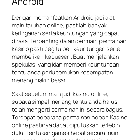
Android
Dengan memanfaatkan Android jadi alat
main taruhan online, pastilah banyak
keringanan serta keuntungan yang dapat
dirasa. Terpenting dalam bermain permainan
kasino pasti begitu beri keuntungan serta
memberikan kepuasan. Buat menjalankan
spekulasi yang kian memberi keuntungan,
tentu anda perlu temukan kesempatan
menang makin besar.
Saat sebelum main judi kasino online,
supaya simpel menang tentu anda harus
telah mengerti permainan ini secara bagus.
Terdapat beberapa permainan heboh Kasino
online pastinya dapat diputuskan terlebih
dulu. Tentukan games hebat secara main