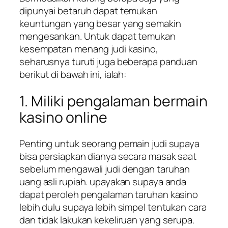
dipunyai betaruh dapat temukan
keuntungan yang besar yang semakin
mengesankan. Untuk dapat temukan
kesempatan menang judi kasino,
seharusnya turuti juga beberapa panduan
berikut di bawah ini, ialah:
1. Miliki pengalaman bermain
kasino online
Penting untuk seorang pemain judi supaya
bisa persiapkan dianya secara masak saat
sebelum mengawali judi dengan taruhan
uang asli rupiah. upayakan supaya anda
dapat peroleh pengalaman taruhan kasino
lebih dulu supaya lebih simpel tentukan cara
dan tidak lakukan kekeliruan yang serupa.