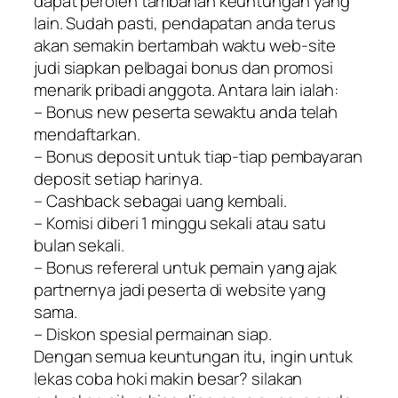
dapat peroleh tambahan keuntungan yang
lain. Sudah pasti, pendapatan anda terus
akan semakin bertambah waktu web-site
judi siapkan pelbagai bonus dan promosi
menarik pribadi anggota. Antara lain ialah:
– Bonus new peserta sewaktu anda telah
mendaftarkan.
– Bonus deposit untuk tiap-tiap pembayaran
deposit setiap harinya.
– Cashback sebagai uang kembali.
– Komisi diberi 1 minggu sekali atau satu
bulan sekali.
– Bonus refereral untuk pemain yang ajak
partnernya jadi peserta di website yang
sama.
– Diskon spesial permainan siap.
Dengan semua keuntungan itu, ingin untuk
lekas coba hoki makin besar? silakan