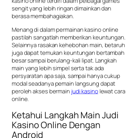
kasino online terdiri dalam pelbagai games
sengit yang lebih ringan dimainkan dan
berasa membahagiakan.
Menang di dalam permainan kasino online
pastilah sangatlah memberikan keuntungan.
Selainnya rasakan kehebohan main, betaruh
juga dapat temukan keuntungan bertambah
besar sampai berulang-kali lipat. Langkah
main yang lebih simpel serta tak ada
persyaratan apa saja, sampai hanya cukup
modal seadanya pemain langsung dapat
peroleh akses bermain
judi kasino
lewat cara
online.
Ketahui Langkah Main Judi
Kasino Online Dengan
Android