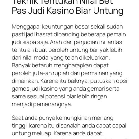
Teknik Tentukan Nilai Bet
Pas Judi Kasino Biar Untung
Menggapai keuntungan besar sekali sudah
pasti jadi hasrat dibanding beberapa pemain
judi siapa saja. Arah dari perjudian ini lantas
tentulah buat peroleh untung banyak lebih
dari nilai modal yang telah dikeluarkan.
Banyak betaruh mengharapkan dapat
peroleh juta-an rupiah dari permainan yang
dimainkan. Karena itu baiknya, putuskan opsi
games judi kasino yang anda gemari serta
sama sesuai potensi biar lebih ringan
menjadi pemenangnya.
Saat anda punya kemungkinan menang
tinggi, karena itu disanalah anda dapat capai
untung meluap. Karena anda dapat