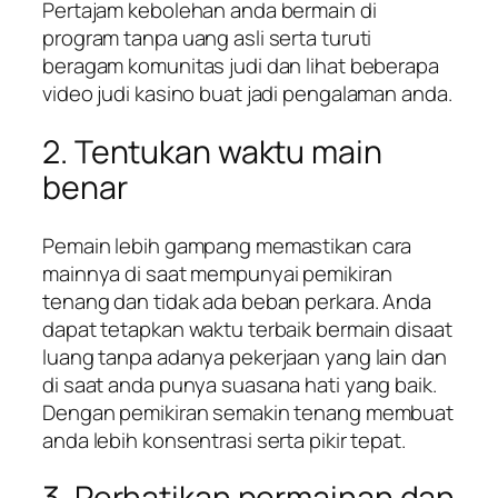
Pertajam kebolehan anda bermain di
program tanpa uang asli serta turuti
beragam komunitas judi dan lihat beberapa
video judi kasino buat jadi pengalaman anda.
2. Tentukan waktu main
benar
Pemain lebih gampang memastikan cara
mainnya di saat mempunyai pemikiran
tenang dan tidak ada beban perkara. Anda
dapat tetapkan waktu terbaik bermain disaat
luang tanpa adanya pekerjaan yang lain dan
di saat anda punya suasana hati yang baik.
Dengan pemikiran semakin tenang membuat
anda lebih konsentrasi serta pikir tepat.
3. Perhatikan permainan dan