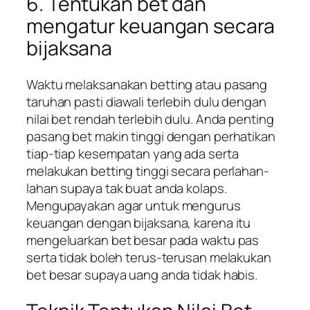
6. Tentukan bet dan
mengatur keuangan secara
bijaksana
Waktu melaksanakan betting atau pasang
taruhan pasti diawali terlebih dulu dengan
nilai bet rendah terlebih dulu. Anda penting
pasang bet makin tinggi dengan perhatikan
tiap-tiap kesempatan yang ada serta
melakukan betting tinggi secara perlahan-
lahan supaya tak buat anda kolaps.
Mengupayakan agar untuk mengurus
keuangan dengan bijaksana, karena itu
mengeluarkan bet besar pada waktu pas
serta tidak boleh terus-terusan melakukan
bet besar supaya uang anda tidak habis.