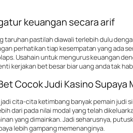
gatur keuangan secara arif
aruhan pastilah diawali terlebih dulu dengan
gan perhatikan tiap kesempatan yang ada ser
olaps. Usahain untuk mengurus keuangan denga
nti kerjakan bet besar biar uang anda tak hab
Bet Cocok Judi Kasino Supaya 
di cita-cita ketimbang banyak pemain judi siap
bih dari pada nilai modal yang telah dikelua
ainan yang dimainkan. Jadi seharusnya, putus
upaya lebih gampang memenanginya.