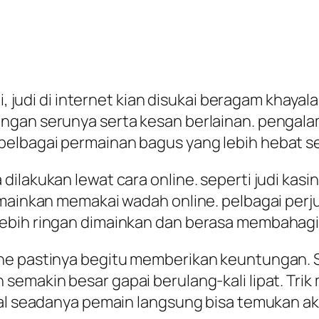
ni, judi di internet kian disukai beragam khaya
ngan serunya serta kesan berlainan. pengala
elbagai permainan bagus yang lebih hebat se
dilakukan lewat cara online. seperti judi ka
imainkan memakai wadah online. pelbagai perju
lebih ringan dimainkan dan berasa membahagi
ne pastinya begitu memberikan keuntungan. 
emakin besar gapai berulang-kali lipat. Trik 
odal seadanya pemain langsung bisa temukan a