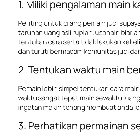
1. Miliki pengalaman main k
Penting untuk orang pemain judi supay
taruhan uang asli rupiah. usahain biar 
tentukan cara serta tidak lakukan keke
dan turuti bermacam komunitas judi da
2. Tentukan waktu main be
Pemain lebih simpel tentukan cara main
waktu sangat tepat main sewaktu luang 
ingatan makin tenang membuat anda lebi
3. Perhatikan permainan se