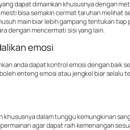
 yang dapat dimainkan khususnya dengan meto
 mesti bisa semakin cermat taruhan melihat s
usuh main biar lebih gampang tentukan tiap 
ara dengan mencermati sisi yang lain.
alikan emosi
nkan anda dapat kontrol emosi dengan baik sek
 boleh enteng emosi atau jengkel biar selalu
in khususnya dalam tunggu kemungkinan sanga
m permainan agar dapat raih kemenangan sesua