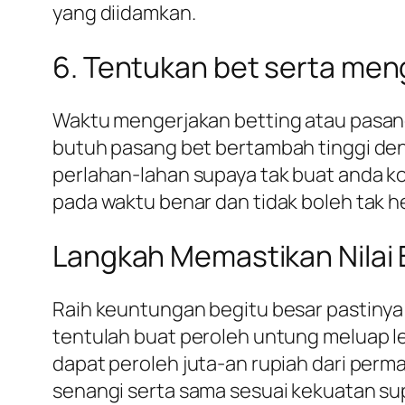
yang diidamkan.
6. Tentukan bet serta men
Waktu mengerjakan betting atau pasang t
butuh pasang bet bertambah tinggi den
perlahan-lahan supaya tak buat anda k
pada waktu benar dan tidak boleh tak he
Langkah Memastikan Nilai 
Raih keuntungan begitu besar pastinya ja
tentulah buat peroleh untung meluap le
dapat peroleh juta-an rupiah dari perm
senangi serta sama sesuai kekuatan s