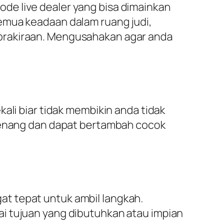
de live dealer yang bisa dimainkan
emua keadaan dalam ruang judi,
prakiraan. Mengusahakan agar anda
ali biar tidak membikin anda tidak
 tenang dan dapat bertambah cocok
t tepat untuk ambil langkah.
i tujuan yang dibutuhkan atau impian