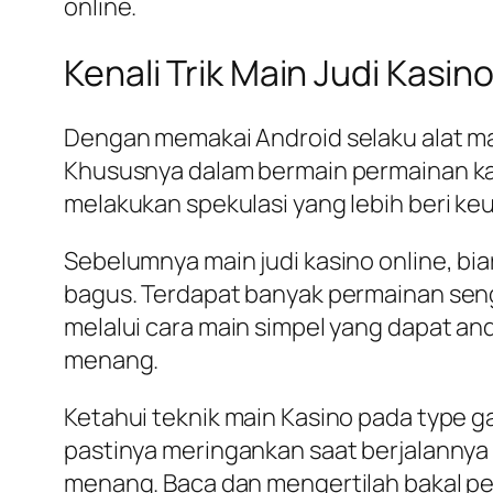
online.
Kenali Trik Main Judi Kasi
Dengan memakai Android selaku alat ma
Khususnya dalam bermain permainan k
melakukan spekulasi yang lebih beri 
Sebelumnya main judi kasino online, b
bagus. Terdapat banyak permainan seng
melalui cara main simpel yang dapat an
menang.
Ketahui teknik main Kasino pada type g
pastinya meringankan saat berjalannya 
menang. Baca dan mengertilah bakal p