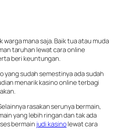
lak warga mana saja. Baik tua atau muda
man taruhan lewat cara online
rta beri keuntungan.
sino yang sudah semestinya ada sudah
dian menarik kasino online terbagi
akan.
Selainnya rasakan serunya bermain,
main yang lebih ringan dan tak ada
kses bermain
judi kasino
lewat cara