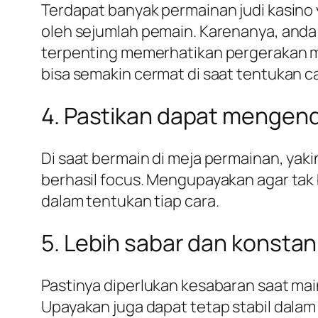
Terdapat banyak permainan judi kasino
oleh sejumlah pemain. Karenanya, anda
terpenting memerhatikan pergerakan m
bisa semakin cermat di saat tentukan c
4. Pastikan dapat mengend
Di saat bermain di meja permainan, yaki
berhasil focus. Mengupayakan agar tak
dalam tentukan tiap cara.
5. Lebih sabar dan konstan
Pastinya diperlukan kesabaran saat ma
Upayakan juga dapat tetap stabil dala