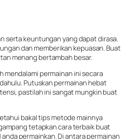
n serta keuntungan yang dapat dirasa.
tungan dan memberikan kepuasan. Buat
patan menang bertambah besar.
ah mendalami permainan ini secara
h dahulu. Putuskan permainan hebat
ensi, pastilah ini sangat mungkin buat
Ketahui bakal tips metode mainnya
 gampang tetapkan cara terbaik buat
 anda permainkan. Di antara permainan