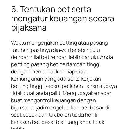
6. Tentukan bet serta
mengatur keuangan secara
bijaksana
Waktu mengerjakan betting atau pasang
taruhan pastinya diawali terlebih dulu
dengan nilai bet rendah lebih dahulu. Anda
penting pasang bet bertambah tinggi
dengan memerhatikan tiap-tiap
kemungkinan yang ada serta kerjakan
betting tinggi secara perlahan-lahan supaya
tidak buat anda pailit. Mengupayakan agar
buat mengontrol keuangan dengan
bijaksana, jadi mengeluarkan bet besar di
saat cocok dan tak boleh tiada henti
kerjakan bet besar biar uang anda tidak
habis.