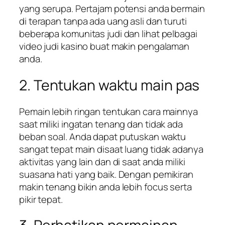
yang serupa. Pertajam potensi anda bermain
di terapan tanpa ada uang asli dan turuti
beberapa komunitas judi dan lihat pelbagai
video judi kasino buat makin pengalaman
anda.
2. Tentukan waktu main pas
Pemain lebih ringan tentukan cara mainnya
saat miliki ingatan tenang dan tidak ada
beban soal. Anda dapat putuskan waktu
sangat tepat main disaat luang tidak adanya
aktivitas yang lain dan di saat anda miliki
suasana hati yang baik. Dengan pemikiran
makin tenang bikin anda lebih focus serta
pikir tepat.