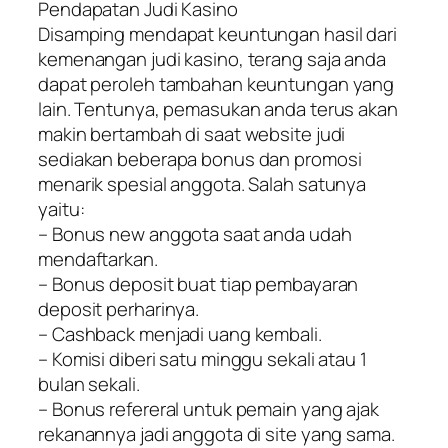
Pendapatan Judi Kasino
Disamping mendapat keuntungan hasil dari
kemenangan judi kasino, terang saja anda
dapat peroleh tambahan keuntungan yang
lain. Tentunya, pemasukan anda terus akan
makin bertambah di saat website judi
sediakan beberapa bonus dan promosi
menarik spesial anggota. Salah satunya
yaitu:
– Bonus new anggota saat anda udah
mendaftarkan.
– Bonus deposit buat tiap pembayaran
deposit perharinya.
– Cashback menjadi uang kembali.
– Komisi diberi satu minggu sekali atau 1
bulan sekali.
– Bonus refereral untuk pemain yang ajak
rekanannya jadi anggota di site yang sama.