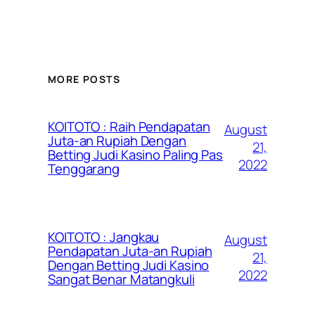
MORE POSTS
KOITOTO : Raih Pendapatan
August
Juta-an Rupiah Dengan
21,
Betting Judi Kasino Paling Pas
2022
Tenggarang
KOITOTO : Jangkau
August
Pendapatan Juta-an Rupiah
21,
Dengan Betting Judi Kasino
2022
Sangat Benar Matangkuli