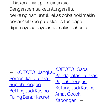
– Diskon privat permainan siap.
Dengan semua keuntungan itu,
berkeinginan untuk lekas coba hoki makin
besar? silakan putuskan situs dapat
dipercaya supaya anda makin bahagia.
KOITOTO : Gapai
←
KOITOTO : Jangkau
Pendapatan Juta-an
Pemasukan Juta-an
Rupiah Dengan
Rupiah Dengan
Betting Judi Kasino
Betting Judi Kasino
Amat Cocok
Paling Benar Kaureh
Kapongan
→