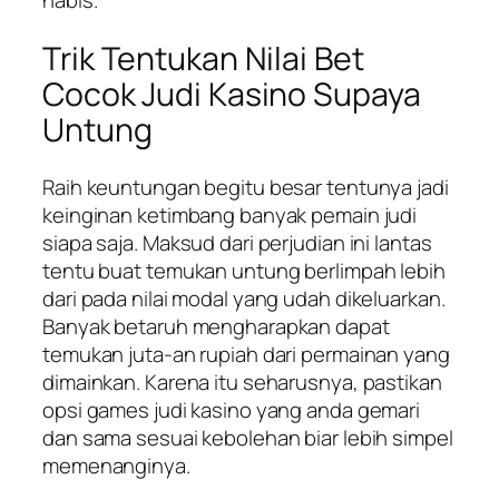
Trik Tentukan Nilai Bet
Cocok Judi Kasino Supaya
Untung
Raih keuntungan begitu besar tentunya jadi
keinginan ketimbang banyak pemain judi
siapa saja. Maksud dari perjudian ini lantas
tentu buat temukan untung berlimpah lebih
dari pada nilai modal yang udah dikeluarkan.
Banyak betaruh mengharapkan dapat
temukan juta-an rupiah dari permainan yang
dimainkan. Karena itu seharusnya, pastikan
opsi games judi kasino yang anda gemari
dan sama sesuai kebolehan biar lebih simpel
memenanginya.