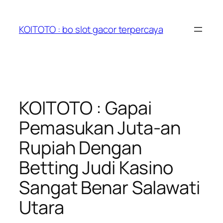
Skip
to
KOITOTO : bo slot gacor terpercaya
content
KOITOTO : Gapai
Pemasukan Juta-an
Rupiah Dengan
Betting Judi Kasino
Sangat Benar Salawati
Utara