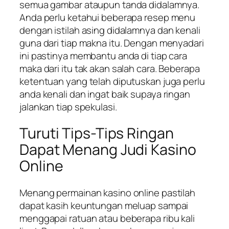
semua gambar ataupun tanda didalamnya.
Anda perlu ketahui beberapa resep menu
dengan istilah asing didalamnya dan kenali
guna dari tiap makna itu. Dengan menyadari
ini pastinya membantu anda di tiap cara
maka dari itu tak akan salah cara. Beberapa
ketentuan yang telah diputuskan juga perlu
anda kenali dan ingat baik supaya ringan
jalankan tiap spekulasi.
Turuti Tips-Tips Ringan
Dapat Menang Judi Kasino
Online
Menang permainan kasino online pastilah
dapat kasih keuntungan meluap sampai
menggapai ratuan atau beberapa ribu kali