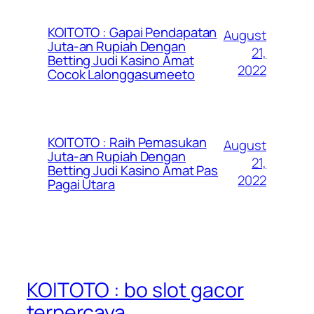
KOITOTO : Gapai Pendapatan
August
Juta-an Rupiah Dengan
21,
Betting Judi Kasino Amat
2022
Cocok Lalonggasumeeto
KOITOTO : Raih Pemasukan
August
Juta-an Rupiah Dengan
21,
Betting Judi Kasino Amat Pas
2022
Pagai Utara
KOITOTO : bo slot gacor
terpercaya