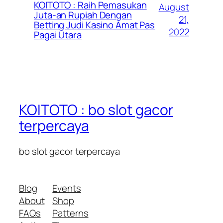
KOITOTO : Raih Pemasukan
August
Juta-an Rupiah Dengan
21,
Betting Judi Kasino Amat Pas
2022
Pagai Utara
KOITOTO : bo slot gacor
terpercaya
bo slot gacor terpercaya
Blog
Events
About
Shop
FAQs
Patterns