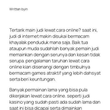
Written by
in
Tertarik main judi lewat cara online? saat ini,
judi di internet makin disukai bermacam
khayalak penduduk mana saja. Baik tua
ataupun muda sudahlah banyak pemain judi
memainkan dengan serunya dan kesan tidak
serupa. pengalaman taruhan lewat cara
online kian disenangi dengan timbulnya
bermacam games atraktif yang lebih dahsyat
serta beri keuntungan.
Banyak permainan lama yang bisa pula
dikerjakan lewat cara online. seperti judi
kasino yang sudah pasti ada sudah lama dan
saat ini bisa dicapai serta dimainkan