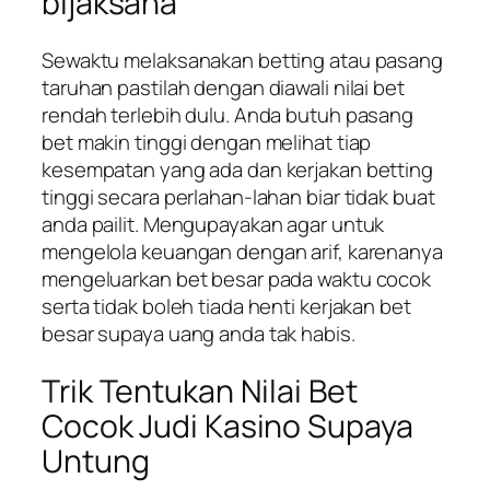
bijaksana
Sewaktu melaksanakan betting atau pasang
taruhan pastilah dengan diawali nilai bet
rendah terlebih dulu. Anda butuh pasang
bet makin tinggi dengan melihat tiap
kesempatan yang ada dan kerjakan betting
tinggi secara perlahan-lahan biar tidak buat
anda pailit. Mengupayakan agar untuk
mengelola keuangan dengan arif, karenanya
mengeluarkan bet besar pada waktu cocok
serta tidak boleh tiada henti kerjakan bet
besar supaya uang anda tak habis.
Trik Tentukan Nilai Bet
Cocok Judi Kasino Supaya
Untung