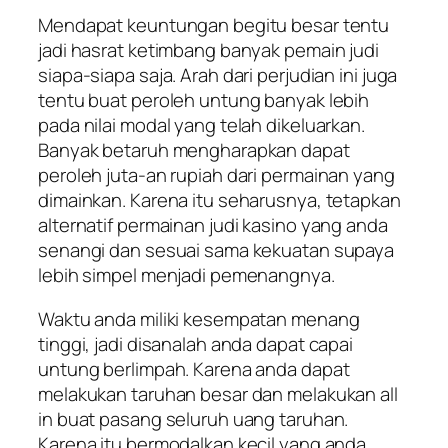
Mendapat keuntungan begitu besar tentu
jadi hasrat ketimbang banyak pemain judi
siapa-siapa saja. Arah dari perjudian ini juga
tentu buat peroleh untung banyak lebih
pada nilai modal yang telah dikeluarkan.
Banyak betaruh mengharapkan dapat
peroleh juta-an rupiah dari permainan yang
dimainkan. Karena itu seharusnya, tetapkan
alternatif permainan judi kasino yang anda
senangi dan sesuai sama kekuatan supaya
lebih simpel menjadi pemenangnya.
Waktu anda miliki kesempatan menang
tinggi, jadi disanalah anda dapat capai
untung berlimpah. Karena anda dapat
melakukan taruhan besar dan melakukan all
in buat pasang seluruh uang taruhan.
Karena itu bermodalkan kecil yang anda