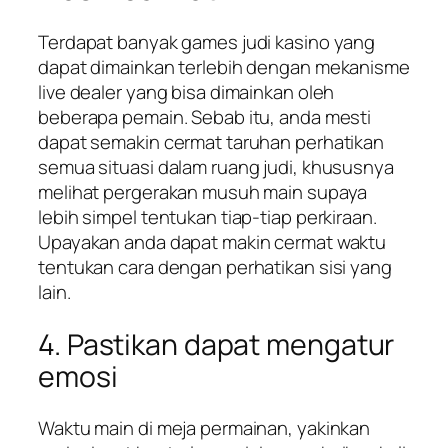
Terdapat banyak games judi kasino yang
dapat dimainkan terlebih dengan mekanisme
live dealer yang bisa dimainkan oleh
beberapa pemain. Sebab itu, anda mesti
dapat semakin cermat taruhan perhatikan
semua situasi dalam ruang judi, khususnya
melihat pergerakan musuh main supaya
lebih simpel tentukan tiap-tiap perkiraan.
Upayakan anda dapat makin cermat waktu
tentukan cara dengan perhatikan sisi yang
lain.
4. Pastikan dapat mengatur
emosi
Waktu main di meja permainan, yakinkan