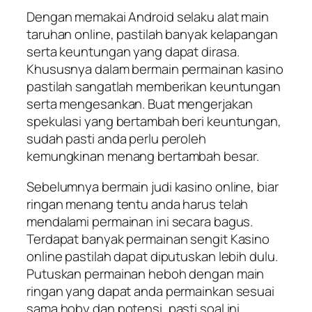
Dengan memakai Android selaku alat main
taruhan online, pastilah banyak kelapangan
serta keuntungan yang dapat dirasa.
Khususnya dalam bermain permainan kasino
pastilah sangatlah memberikan keuntungan
serta mengesankan. Buat mengerjakan
spekulasi yang bertambah beri keuntungan,
sudah pasti anda perlu peroleh
kemungkinan menang bertambah besar.
Sebelumnya bermain judi kasino online, biar
ringan menang tentu anda harus telah
mendalami permainan ini secara bagus.
Terdapat banyak permainan sengit Kasino
online pastilah dapat diputuskan lebih dulu.
Putuskan permainan heboh dengan main
ringan yang dapat anda permainkan sesuai
sama hoby dan potensi, pasti soal ini