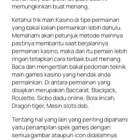
memungkinkan buat menang.
Ketahui trik main Kasino di tipe permainan
yang bakal kalian permainkan lebih dahulu.
Memahami akan petunjuk metode mainnya
pastinya membantu saat berjalannya
permainan kasino, maka dari itu pemain lebih
ringan tetapkan cara terbaik buat menang.
Baca dan mengertilah bakal pedoman teknik
main games kasino yang hendak anda
permainkan. Di antara permainan yang
disajikan merupakan Baccarat, Blackjack,
Roulette, Sicbo dadu online, Bola lincah,
Dragon tiger, Mesin slots dsb.
Tentang hal yang lain yang penting dipahami
yaitu penampilan spek games dengan
semua gambar ataupun icon didalamnya.