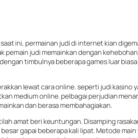
? saat ini, permainan judi di internet kian d
yak pemain judi memainkan dengan kehebohan
i dengan timbulnya beberapa games luar biasa
kkan lewat cara online. seperti judi kasino y
kan medium online. pelbagai perjudian menari
dimainkan dan berasa membahagiakan.
tilah amat beri keuntungan. Disamping rasak
ar gapai beberapa kali lipat. Metode main y