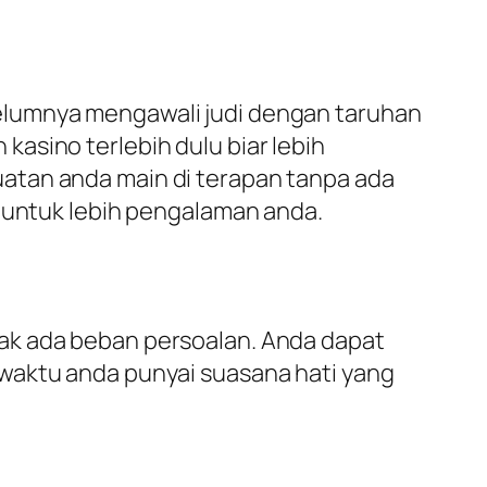
elumnya mengawali judi dengan taruhan
asino terlebih dulu biar lebih
atan anda main di terapan tanpa ada
o untuk lebih pengalaman anda.
ak ada beban persoalan. Anda dapat
ewaktu anda punyai suasana hati yang