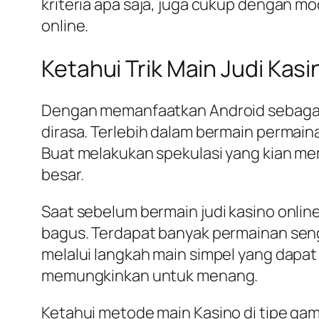
kriteria apa saja, juga cukup dengan 
online.
Ketahui Trik Main Judi Kas
Dengan memanfaatkan Android sebagai a
dirasa. Terlebih dalam bermain permai
Buat melakukan spekulasi yang kian 
besar.
Saat sebelum bermain judi kasino onlin
bagus. Terdapat banyak permainan seng
melalui langkah main simpel yang dapa
memungkinkan untuk menang.
Ketahui metode main Kasino di tipe gam