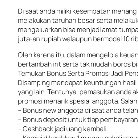
Di saat anda miliki kesempatan menang 
melakukan taruhan besar serta melakuka
mengeluarkan bisa menjadi amat tumpah r
juta-an rupiah walaupun bermodal 10 rib
Oleh karena itu, dalam mengelola keua
bertambah irit serta tak mudah boros bi
Temukan Bonus Serta Promosi Jadi Pen
Disamping mendapat keuntungan hasil 
yang lain. Tentunya, pemasukan anda ak
promosi menarik spesial anggota. Salah 
– Bonus new anggota di saat anda tela
– Bonus deposit untuk tiap pembayaran 
– Cashback jadi uang kembali.