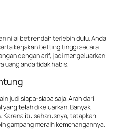
n nilai bet rendah terlebih dulu. Anda
rta kerjakan betting tinggi secara
angan dengan arif, jadi mengeluarkan
a uang anda tidak habis.
Untung
 judi siapa-siapa saja. Arah dari
l yang telah dikeluarkan. Banyak
 Karena itu seharusnya, tetapkan
 lebih gampang meraih kemenangannya.