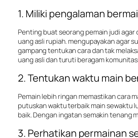
1. Miliki pengalaman bermai
Penting buat seorang pemain judi aga
uang asli rupiah. mengupayakan agar su
gampang tentukan cara dan tak melaksa
uang asli dan turuti beragam komunitas
2. Tentukan waktu main be
Pemain lebih ringan memastikan cara m
putuskan waktu terbaik main sewaktu l
baik. Dengan ingatan semakin tenang me
3. Perhatikan permainan se