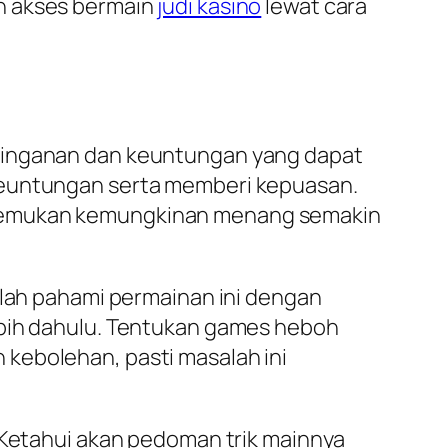
an akses bermain
judi kasino
lewat cara
eringanan dan keuntungan yang dapat
 keuntungan serta memberi kepuasan.
 temukan kemungkinan menang semakin
elah pahami permainan ini dengan
ebih dahulu. Tentukan games heboh
kebolehan, pasti masalah ini
. Ketahui akan pedoman trik mainnya