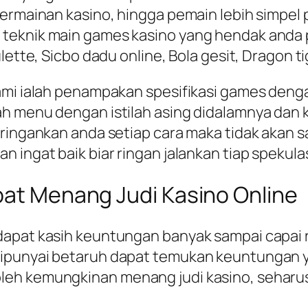
permainan kasino, hingga pemain lebih simpel 
 teknik main games kasino yang hendak anda
ette, Sicbo dadu online, Bola gesit, Dragon tig
hami ialah penampakan spesifikasi games de
 menu dengan istilah asing didalamnya dan kena
eringankan anda setiap cara maka tidak akan s
 ingat baik biar ringan jalankan tiap spekulas
pat Menang Judi Kasino Online
apat kasih keuntungan banyak sampai capai rat
dipunyai betaruh dapat temukan keuntungan y
leh kemungkinan menang judi kasino, seharus