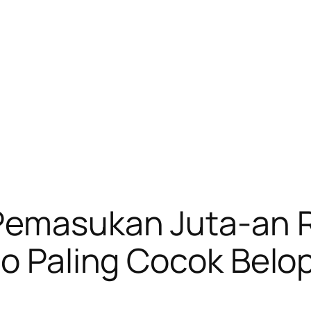
 Pemasukan Juta-an 
no Paling Cocok Belo