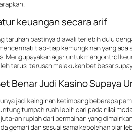
arapkan.
tur keuangan secara arif
 taruhan pastinya diawali terlebih dulu denga
mencermati tiap-tiap kemungkinan yang ada se
aps. Mengupayakan agar untuk mengontrol keu
oleh terus-terusan melakukan bet besar supay
et Benar Judi Kasino Supaya 
nya jadi keinginan ketimbang beberapa pemain
untung tumpah ruah lebih dari pada nilai moda
ta-an rupiah dari permainan yang dimainkan.
 anda gemari dan sesuai sama kebolehan biar